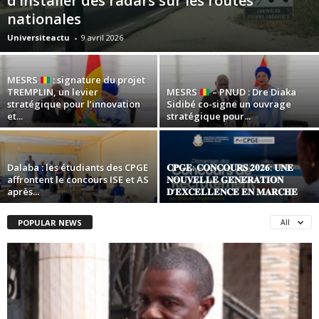
d’installer des radars sur les routes
nationales
Universiteactu
-
9 avril 2026
MESRS
: signature du projet
TREMPLIN, un levier
MESRS
– PNUD : Dre Diaka
stratégique pour l’innovation
Sidibé co-signe un ouvrage
et...
stratégique pour...
Dalaba : les étudiants des CPGE
𝐂𝐏𝐆𝐄: 𝐂𝐎𝐍𝐂𝐎𝐔𝐑𝐒 𝟐𝟎𝟐𝟔: 𝐔𝐍𝐄
affrontent le concours ISE et AS
𝐍𝐎𝐔𝐕𝐄𝐋𝐋𝐄 𝐆𝐄́𝐍𝐄́𝐑𝐀𝐓𝐈𝐎𝐍
après...
𝐃’𝐄𝐗𝐂𝐄𝐋𝐋𝐄𝐍𝐂𝐄 𝐄𝐍 𝐌𝐀𝐑𝐂𝐇𝐄
POPULAR NEWS
All