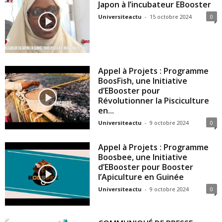
Japon à l’incubateur EBooster
Universiteactu
-
15 octobre 2024
0
Appel à Projets : Programme
BoosFish, une Initiative
d’EBooster pour
Révolutionner la Pisciculture
en...
Universiteactu
-
9 octobre 2024
0
Appel à Projets : Programme
Boosbee, une Initiative
d’EBooster pour Booster
l’Apiculture en Guinée
Universiteactu
-
9 octobre 2024
0