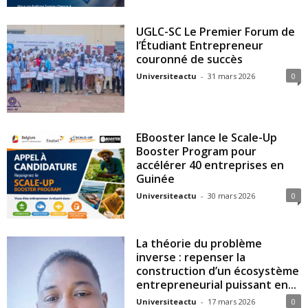
UGLC-SC Le Premier Forum de
l’Étudiant Entrepreneur
couronné de succès
Universiteactu
-
31 mars 2026
0
EBooster lance le Scale-Up
Booster Program pour
accélérer 40 entreprises en
Guinée
Universiteactu
-
30 mars 2026
0
La théorie du problème
inverse : repenser la
construction d’un écosystème
entrepreneurial puissant en...
Universiteactu
-
17 mars 2026
0