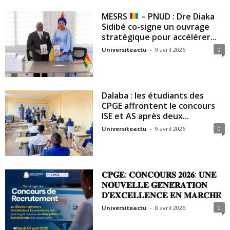
MESRS
– PNUD : Dre Diaka
Sidibé co-signe un ouvrage
stratégique pour accélérer...
Universiteactu
-
9 avril 2026
0
Dalaba : les étudiants des
CPGE affrontent le concours
ISE et AS après deux...
Universiteactu
-
9 avril 2026
0
𝐂𝐏𝐆𝐄: 𝐂𝐎𝐍𝐂𝐎𝐔𝐑𝐒 𝟐𝟎𝟐𝟔: 𝐔𝐍𝐄
𝐍𝐎𝐔𝐕𝐄𝐋𝐋𝐄 𝐆𝐄́𝐍𝐄́𝐑𝐀𝐓𝐈𝐎𝐍
𝐃’𝐄𝐗𝐂𝐄𝐋𝐋𝐄𝐍𝐂𝐄 𝐄𝐍 𝐌𝐀𝐑𝐂𝐇𝐄
Universiteactu
-
8 avril 2026
0