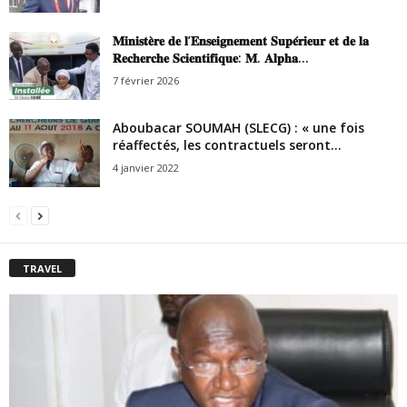
𝐌𝐢𝐧𝐢𝐬𝐭𝐞̀𝐫𝐞 𝐝𝐞 𝐥’𝐄𝐧𝐬𝐞𝐢𝐠𝐧𝐞𝐦𝐞𝐧𝐭 𝐒𝐮𝐩𝐞́𝐫𝐢𝐞𝐮𝐫 𝐞𝐭 𝐝𝐞 𝐥𝐚
𝐑𝐞𝐜𝐡𝐞𝐫𝐜𝐡𝐞 𝐒𝐜𝐢𝐞𝐧𝐭𝐢𝐟𝐢𝐪𝐮𝐞: 𝐌. 𝐀𝐥𝐩𝐡𝐚...
7 février 2026
Aboubacar SOUMAH (SLECG) : « une fois
réaffectés, les contractuels seront...
4 janvier 2022
TRAVEL