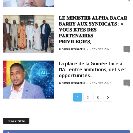
𝐋𝐄 𝐌𝐈𝐍𝐈𝐒𝐓𝐑𝐄 𝐀𝐋𝐏𝐇𝐀 𝐁𝐀𝐂𝐀𝐑
𝐁𝐀𝐑𝐑𝐘 𝐀𝐔𝐗 𝐒𝐘𝐍𝐃𝐈𝐂𝐀𝐓𝐒 : «
𝐕𝐎𝐔𝐒 𝐄̂𝐓𝐄𝐒 𝐃𝐄𝐒
𝐏𝐀𝐑𝐓𝐄𝐍𝐀𝐈𝐑𝐄𝐒
𝐏𝐑𝐈𝐕𝐈𝐋𝐄́𝐆𝐈𝐄́𝐒,...
Universiteactu
-
9 février 2026
0
La place de la Guinée face à
l’IA : entre ambitions, défis et
opportunités...
Universiteactu
-
7 février 2026
0
1
2
3
Block title