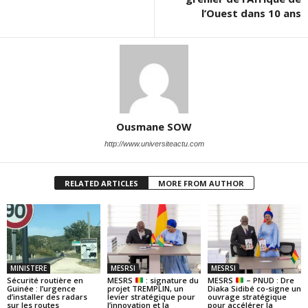
l’Ouest dans 10 ans
Ousmane SOW
http://www.universiteactu.com
RELATED ARTICLES
MORE FROM AUTHOR
MINISTERE
MESRSI
MESRSI
Sécurité routière en
MESRS
: signature du
MESRS
– PNUD : Dre
Guinée : l’urgence
projet TREMPLIN, un
Diaka Sidibé co-signe un
d’installer des radars
levier stratégique pour
ouvrage stratégique
sur les routes
l’innovation et la
pour accélérer la