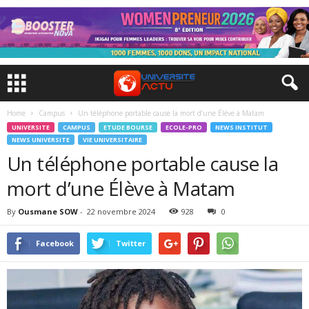
Home
Campus
Un téléphone portable cause la mort d’une Élève à Matam
UNIVERSITE
CAMPUS
ETUDE BOURSE
ECOLE-PRO
NEWS INSTITUT
NEWS UNIVERSITE
VIE UNIVERSITAIRE
Un téléphone portable cause la
mort d’une Élève à Matam
By
Ousmane SOW
-
22 novembre 2024
928
0
Facebook
Twitter