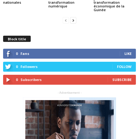
nationales
transformation
transformation
numérique
économique de la
Guinée
Block title
0
Fans
LIKE
0
Followers
FOLLOW
0
Subscribers
SUBSCRIBE
- Advertisement -