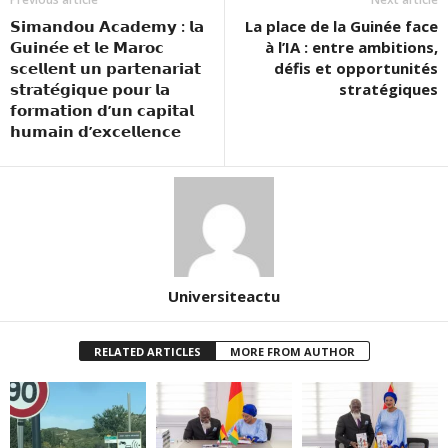
𝗦𝗶𝗺𝗮𝗻𝗱𝗼𝘂 𝗔𝗰𝗮𝗱𝗲𝗺𝘆 : 𝗹𝗮
La place de la Guinée face
𝗚𝘂𝗶𝗻𝗲́𝗲 𝗲𝘁 𝗹𝗲 𝗠𝗮𝗿𝗼𝗰
à l’IA : entre ambitions,
𝘀𝗰𝗲𝗹𝗹𝗲𝗻𝘁 𝘂𝗻 𝗽𝗮𝗿𝘁𝗲𝗻𝗮𝗿𝗶𝗮𝘁
défis et opportunités
𝘀𝘁𝗿𝗮𝘁𝗲́𝗴𝗶𝗾𝘂𝗲 𝗽𝗼𝘂𝗿 𝗹𝗮
stratégiques
𝗳𝗼𝗿𝗺𝗮𝘁𝗶𝗼𝗻 𝗱’𝘂𝗻 𝗰𝗮𝗽𝗶𝘁𝗮𝗹
𝗵𝘂𝗺𝗮𝗶𝗻 𝗱’𝗲𝘅𝗰𝗲𝗹𝗹𝗲𝗻𝗰𝗲
Universiteactu
RELATED ARTICLES
MORE FROM AUTHOR