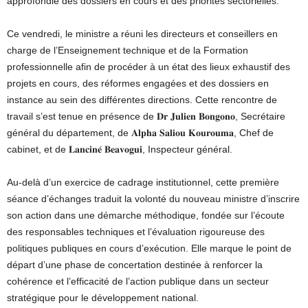
approfondie des dossiers en cours et des priorités sectorielles.
Ce vendredi, le ministre a réuni les directeurs et conseillers en
charge de l’Enseignement technique et de la Formation
professionnelle afin de procéder à un état des lieux exhaustif des
projets en cours, des réformes engagées et des dossiers en
instance au sein des différentes directions. Cette rencontre de
travail s’est tenue en présence de 𝐃𝐫 𝐉𝐮𝐥𝐢𝐞𝐧 𝐁𝐨𝐧𝐠𝐨𝐧𝐨, Secrétaire
général du département, de 𝐀𝐥𝐩𝐡𝐚 𝐒𝐚𝐥𝐢𝐨𝐮 𝐊𝐨𝐮𝐫𝐨𝐮𝐦𝐚, Chef de
cabinet, et de 𝐋𝐚𝐧𝐜𝐢𝐧𝐞́ 𝐁𝐞𝐚𝐯𝐨𝐠𝐮𝐢, Inspecteur général.
Au-delà d’un exercice de cadrage institutionnel, cette première
séance d’échanges traduit la volonté du nouveau ministre d’inscrire
son action dans une démarche méthodique, fondée sur l’écoute
des responsables techniques et l’évaluation rigoureuse des
politiques publiques en cours d’exécution. Elle marque le point de
départ d’une phase de concertation destinée à renforcer la
cohérence et l’efficacité de l’action publique dans un secteur
stratégique pour le développement national.