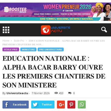
Home
Ecole-Pro
𝐄́𝐃𝐔𝐂𝐀𝐓𝐈𝐎𝐍 𝐍𝐀𝐓𝐈𝐎𝐍𝐀𝐋𝐄 : 𝐀𝐋𝐏𝐇𝐀 𝐁𝐀𝐂𝐀𝐑 𝐁𝐀𝐑𝐑𝐘 𝐎𝐔𝐕𝐑𝐄 𝐋𝐄𝐒
𝐏𝐑𝐄𝐌𝐈𝐄𝐑𝐒 𝐂𝐇𝐀𝐍𝐓𝐈𝐄𝐑𝐒 𝐃𝐄 𝐒𝐎𝐍...
ECOLE-PRO
MINISTERE
PRE-UNIVERSITAIRE
𝐄́𝐃𝐔𝐂𝐀𝐓𝐈𝐎𝐍 𝐍𝐀𝐓𝐈𝐎𝐍𝐀𝐋𝐄 :
𝐀𝐋𝐏𝐇𝐀 𝐁𝐀𝐂𝐀𝐑 𝐁𝐀𝐑𝐑𝐘 𝐎𝐔𝐕𝐑𝐄
𝐋𝐄𝐒 𝐏𝐑𝐄𝐌𝐈𝐄𝐑𝐒 𝐂𝐇𝐀𝐍𝐓𝐈𝐄𝐑𝐒 𝐃𝐄
𝐒𝐎𝐍 𝐌𝐈𝐍𝐈𝐒𝐓𝐄̀𝐑𝐄
By
Universiteactu
-
7 février 2026
453
0
Facebook
Twitter