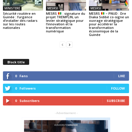
MINISTERE
MESRSI
MESRSI
Sécurité routière en
MESRS
: signature du
MESRS
– PNUD : Dre
Guinée : l’urgence
projet TREMPLIN, un
Diaka Sidibé co-signe un
d’installer des radars
levier stratégique pour
ouvrage stratégique
sur les routes
l’innovation et la
pour accélérer la
nationales
transformation
transformation
numérique
économique de la
Guinée
Block title
0
Fans
LIKE
0
Followers
FOLLOW
0
Subscribers
SUBSCRIBE
- Advertisement -