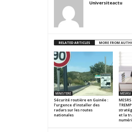
Universiteactu
RELATED ARTICLES
MORE FROM AUTH
MINISTERE
MESRSI
Sécurité routière en Guinée :
MESR
l’urgence d’installer des
TREMPL
radars sur les routes
stratég
nationales
et la t
numér