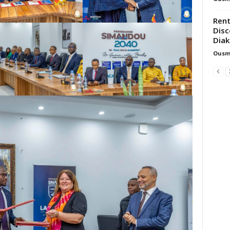
Rent
Disc
Diak
Ousm