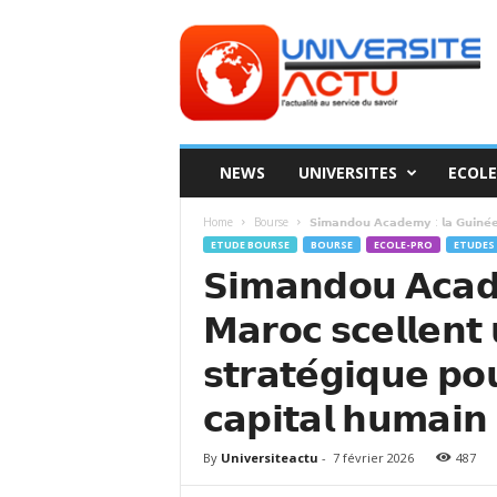
Universite
ACTU
NEWS
UNIVERSITES
ECOLE
Home
Bourse
𝗦𝗶𝗺𝗮𝗻𝗱𝗼𝘂 𝗔𝗰𝗮𝗱𝗲𝗺𝘆 : 𝗹𝗮 𝗚𝘂𝗶𝗻𝗲́𝗲 
ETUDE BOURSE
BOURSE
ECOLE-PRO
ETUDES
𝗦𝗶𝗺𝗮𝗻𝗱𝗼𝘂 𝗔𝗰𝗮𝗱𝗲
𝗠𝗮𝗿𝗼𝗰 𝘀𝗰𝗲𝗹𝗹𝗲𝗻𝘁 
𝘀𝘁𝗿𝗮𝘁𝗲́𝗴𝗶𝗾𝘂𝗲 𝗽𝗼
𝗰𝗮𝗽𝗶𝘁𝗮𝗹 𝗵𝘂𝗺𝗮𝗶𝗻 
By
Universiteactu
-
7 février 2026
487