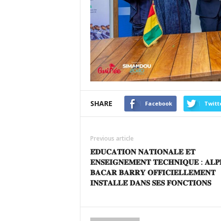
SHARE
Facebook
Twitt
Previous article
𝐄́𝐃𝐔𝐂𝐀𝐓𝐈𝐎𝐍 𝐍𝐀𝐓𝐈𝐎𝐍𝐀𝐋𝐄 𝐄𝐓
𝐄𝐍𝐒𝐄𝐈𝐆𝐍𝐄𝐌𝐄𝐍𝐓 𝐓𝐄𝐂𝐇𝐍𝐈𝐐𝐔𝐄 : 𝐀𝐋𝐏
𝐁𝐀𝐂𝐀𝐑 𝐁𝐀𝐑𝐑𝐘 𝐎𝐅𝐅𝐈𝐂𝐈𝐄𝐋𝐋𝐄𝐌𝐄𝐍𝐓
𝐈𝐍𝐒𝐓𝐀𝐋𝐋𝐄́ 𝐃𝐀𝐍𝐒 𝐒𝐄𝐒 𝐅𝐎𝐍𝐂𝐓𝐈𝐎𝐍𝐒