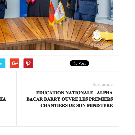
er
Next article
𝐄́𝐃𝐔𝐂𝐀𝐓𝐈𝐎𝐍 𝐍𝐀𝐓𝐈𝐎𝐍𝐀𝐋𝐄 : 𝐀𝐋𝐏𝐇𝐀
𝐇𝐀
𝐁𝐀𝐂𝐀𝐑 𝐁𝐀𝐑𝐑𝐘 𝐎𝐔𝐕𝐑𝐄 𝐋𝐄𝐒 𝐏𝐑𝐄𝐌𝐈𝐄𝐑𝐒
𝐂𝐇𝐀𝐍𝐓𝐈𝐄𝐑𝐒 𝐃𝐄 𝐒𝐎𝐍 𝐌𝐈𝐍𝐈𝐒𝐓𝐄̀𝐑𝐄