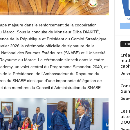
tape majeure dans le renforcement de la coopération
Maroc. Sous la conduite de Monsieur Djiba DIAKITÉ,
dence de la République et Président du Comité Stratégique
ED
rier 2026 la cérémonie officielle de signature de la
e National des Bourses Extérieures (SNABE) et l’Université
Créa
math
yaume du Maroc. La cérémonie s’inscrit dans le cadre
capi
Academy, un volet central du Programme Simandou 2040, et
Unive
ers de la Présidence, de l’Ambassadeur du Royaume du
es du SNABE ainsi que d’une importante délégation de
Cona
et des membres du Conseil d’Administration du SNABE.
Gui
Ousm
Les 
atte
DOU
Ousm