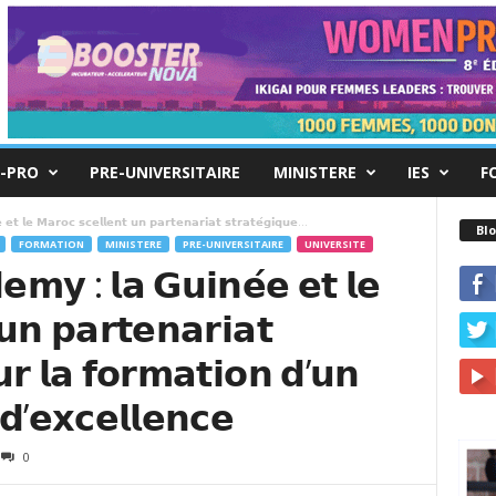
-PRO
PRE-UNIVERSITAIRE
MINISTERE
IES
F
𝘁 𝗹𝗲 𝗠𝗮𝗿𝗼𝗰 𝘀𝗰𝗲𝗹𝗹𝗲𝗻𝘁 𝘂𝗻 𝗽𝗮𝗿𝘁𝗲𝗻𝗮𝗿𝗶𝗮𝘁 𝘀𝘁𝗿𝗮𝘁𝗲́𝗴𝗶𝗾𝘂𝗲...
Blo
FORMATION
MINISTERE
PRE-UNIVERSITAIRE
UNIVERSITE
𝗺𝘆 : 𝗹𝗮 𝗚𝘂𝗶𝗻𝗲́𝗲 𝗲𝘁 𝗹𝗲
𝘂𝗻 𝗽𝗮𝗿𝘁𝗲𝗻𝗮𝗿𝗶𝗮𝘁
𝘂𝗿 𝗹𝗮 𝗳𝗼𝗿𝗺𝗮𝘁𝗶𝗼𝗻 𝗱’𝘂𝗻
𝗱’𝗲𝘅𝗰𝗲𝗹𝗹𝗲𝗻𝗰𝗲
0