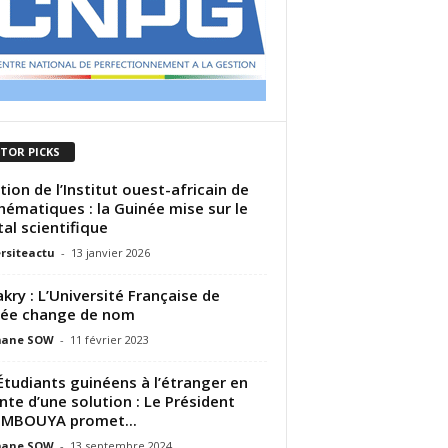
ITOR PICKS
tion de l’Institut ouest-africain de
ématiques : la Guinée mise sur le
tal scientifique
rsiteactu
-
13 janvier 2026
kry : L’Université Française de
née change de nom
ane SOW
-
11 février 2023
Étudiants guinéens à l’étranger en
nte d’une solution : Le Président
MBOUYA promet...
ane SOW
-
13 septembre 2024