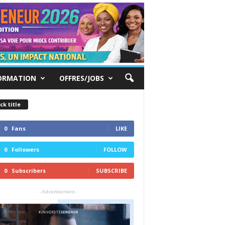
ORMATION
OFFRES/JOBS
ck title
0
Fans
LIKE
0
Followers
FOLLOW
0
Subscribers
SUBSCRIBE
- Advertisement -