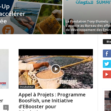
e-Up
accélérer
née
La Fondation Tony Elumelu
s’associe au Bureau des affai
de développement des Émirat
Blo
Incubateur
Appel à Projets : Programme
er
BoosFish, une Initiative
d’EBooster pour
0