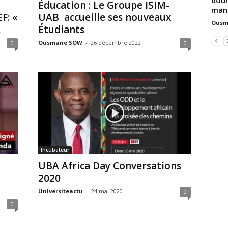
Éducation : Le Groupe ISIM-
mani
F: «
UAB accueille ses nouveaux
Ousm
.
Étudiants
Ousmane SOW
-
26 décembre 2022
0
0
Incubateur
UBA Africa Day Conversations
2020
Universiteactu
-
24 mai 2020
0
0