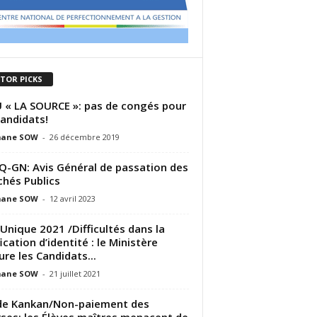
ITOR PICKS
U « LA SOURCE »: pas de congés pour
candidats!
ane SOW
-
26 décembre 2019
-GN: Avis Général de passation des
hés Publics
ane SOW
-
12 avril 2023
Unique 2021 /Difficultés dans la
fication d’identité : le Ministère
ure les Candidats...
ane SOW
-
21 juillet 2021
de Kankan/Non-paiement des
ses: les Élèves maîtres menacent de