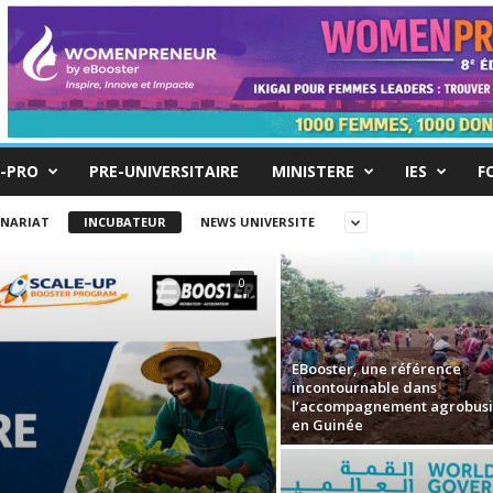
-PRO
PRE-UNIVERSITAIRE
MINISTERE
IES
F
ENARIAT
INCUBATEUR
NEWS UNIVERSITE
0
EBooster, une référence
incontournable dans
l’accompagnement agrobusi
en Guinée