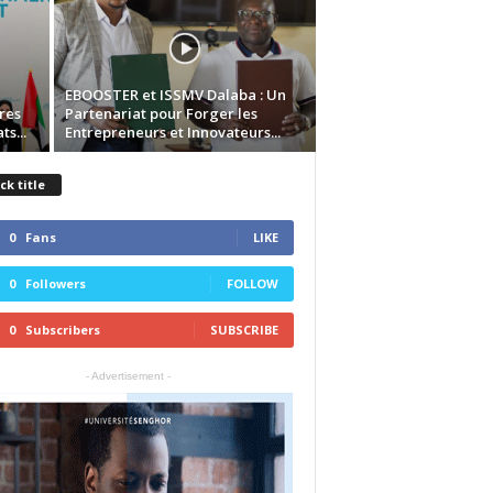
EBOOSTER et ISSMV Dalaba : Un
res
Partenariat pour Forger les
s...
Entrepreneurs et Innovateurs...
ck title
0
Fans
LIKE
0
Followers
FOLLOW
0
Subscribers
SUBSCRIBE
- Advertisement -