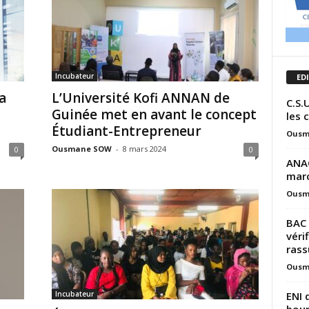
Incubateur
ED
a
L’Université Kofi ANNAN de
C.S.
Guinée met en avant le concept
les 
Étudiant-Entrepreneur
Ousm
Ousmane SOW
-
8 mars 2024
0
0
ANAQ
marc
Ousm
BAC 
véri
rass
Ousm
ENI 
Incubateur
bour