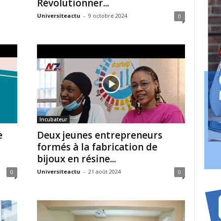
Révolutionner...
Universiteactu
-
9 octobre 2024
0
Incubateur
e
Deux jeunes entrepreneurs
formés à la fabrication de
bijoux en résine...
Universiteactu
-
21 août 2024
0
0