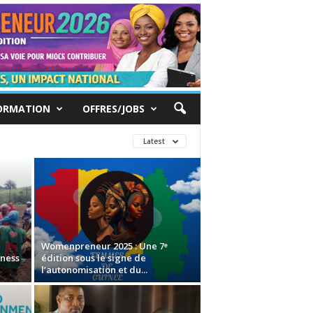
ORMATION
OFFRES/JOBS
Latest
Womenpreneur 2025 : Une 7ᵉ
ness
édition sous le signe de
l’autonomisation et du...