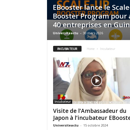
EBooster lance le Scal
Booster Program pour 
40 entreprises en Gui
Universiteactu
-
30 mars 2026
INCUBATEUR
Home
Incubateur
Incubateur
Visite de l’Ambassadeur du
Japon à l’incubateur EBoost
Universiteactu
-
15 octobre 2024