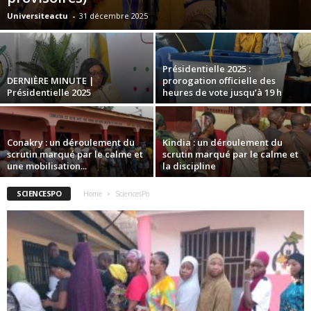
Universiteactu
-
31 décembre 2025
Présidentielle 2025 :
DERNIÈRE MINUTE |
prorogation officielle des
Présidentielle 2025
heures de vote jusqu’à 19 h
Conakry : un déroulement du
Kindia : un déroulement du
scrutin marqué par le calme et
scrutin marqué par le calme et
une mobilisation...
la discipline
SCIENCESPO
Home
SciencesPo