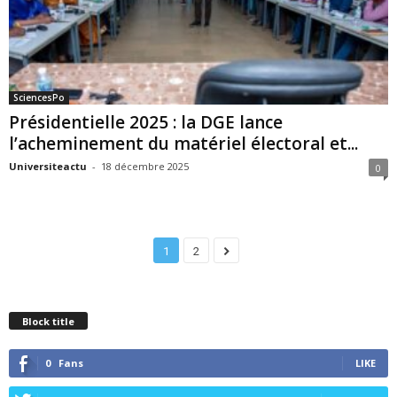
SciencesPo
Présidentielle 2025 : la DGE lance
l’acheminement du matériel électoral et...
Universiteactu
-
18 décembre 2025
0
1
2
Block title
0
Fans
LIKE