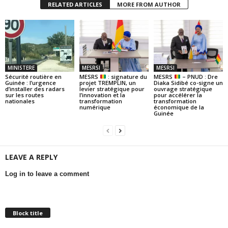
RELATED ARTICLES
MORE FROM AUTHOR
MINISTERE
MESRSI
MESRSI
Sécurité routière en
MESRS
: signature du
MESRS
– PNUD : Dre
Guinée : l’urgence
projet TREMPLIN, un
Diaka Sidibé co-signe un
d’installer des radars
levier stratégique pour
ouvrage stratégique
sur les routes
l’innovation et la
pour accélérer la
nationales
transformation
transformation
numérique
économique de la
Guinée
LEAVE A REPLY
Log in to leave a comment
Block title