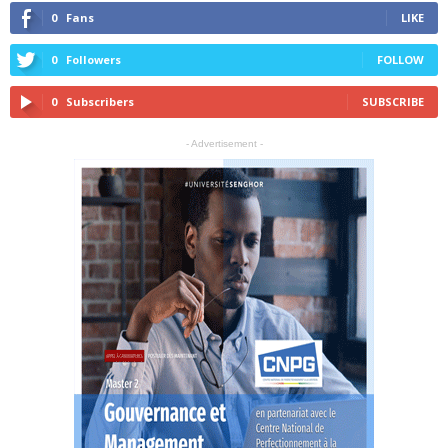
0
Fans
LIKE
0
Followers
FOLLOW
0
Subscribers
SUBSCRIBE
- Advertisement -