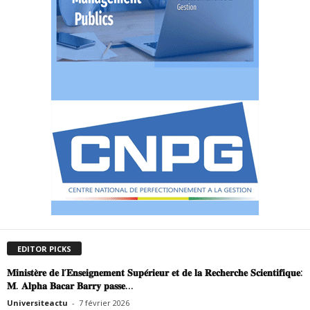
EDITOR PICKS
𝐌𝐢𝐧𝐢𝐬𝐭𝐞̀𝐫𝐞 𝐝𝐞 𝐥’𝐄𝐧𝐬𝐞𝐢𝐠𝐧𝐞𝐦𝐞𝐧𝐭 𝐒𝐮𝐩𝐞́𝐫𝐢𝐞𝐮𝐫 𝐞𝐭 𝐝𝐞 𝐥𝐚 𝐑𝐞𝐜𝐡𝐞𝐫𝐜𝐡𝐞 𝐒𝐜𝐢𝐞𝐧𝐭𝐢𝐟𝐢𝐪𝐮𝐞:
𝐌. 𝐀𝐥𝐩𝐡𝐚 𝐁𝐚𝐜𝐚𝐫 𝐁𝐚𝐫𝐫𝐲 𝐩𝐚𝐬𝐬𝐞...
Universiteactu
-
7 février 2026