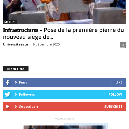
METFPE
𝐈𝐧𝐟𝐫𝐚𝐬𝐭𝐫𝐮𝐜𝐭𝐮𝐫𝐞𝐬 – Pose de la première pierre du
nouveau siège de...
Universiteactu
-
6 décembre 2025
0
Block title
0
Fans
LIKE
0
Followers
FOLLOW
0
Subscribers
SUBSCRIBE
- Advertisement -