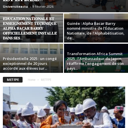
Universiteactu
-
9 février 2026
𝐄́𝐃𝐔𝐂𝐀𝐓𝐈𝐎𝐍 𝐍𝐀𝐓𝐈𝐎𝐍𝐀𝐋𝐄 𝐄𝐓
𝐄𝐍𝐒𝐄𝐈𝐆𝐍𝐄𝐌𝐄𝐍𝐓 𝐓𝐄𝐂𝐇𝐍𝐈𝐐𝐔𝐄 :
Guinée : Alpha Bacar Barry
𝐀𝐋𝐏𝐇𝐀 𝐁𝐀𝐂𝐀𝐑 𝐁𝐀𝐑𝐑𝐘
nommé ministre de l’Éducation
𝐎𝐅𝐅𝐈𝐂𝐈𝐄𝐋𝐋𝐄𝐌𝐄𝐍𝐓 𝐈𝐍𝐒𝐓𝐀𝐋𝐋𝐄́
Nationale, de l’Alphabétisation,
𝐃𝐀𝐍𝐒 𝐒𝐄𝐒...
de...
Transformation Africa Summit
Présidentielle 2025 : un congé
2025 : l’Ambassadeur du Japon
exceptionnel de 20 jours
réaffirme l’engagement de son
accordé aux élèves sur...
pays...
METFPE
Home
METFPE