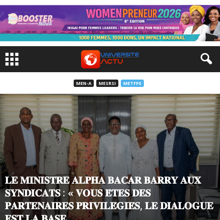
MEN-A
MESRSI
METFPE
𝐋𝐄 𝐌𝐈𝐍𝐈𝐒𝐓𝐑𝐄 𝐀𝐋𝐏𝐇𝐀 𝐁𝐀𝐂𝐀𝐑 𝐁𝐀𝐑𝐑𝐘 𝐀𝐔𝐗
𝐒𝐘𝐍𝐃𝐈𝐂𝐀𝐓𝐒 : « 𝐕𝐎𝐔𝐒 𝐄̂𝐓𝐄𝐒 𝐃𝐄𝐒
𝐏𝐀𝐑𝐓𝐄𝐍𝐀𝐈𝐑𝐄𝐒 𝐏𝐑𝐈𝐕𝐈𝐋𝐄́𝐆𝐈𝐄́𝐒, 𝐋𝐄 𝐃𝐈𝐀𝐋𝐎𝐆𝐔𝐄
𝐄𝐒𝐓 𝐋𝐀 𝐁𝐀𝐒𝐄...