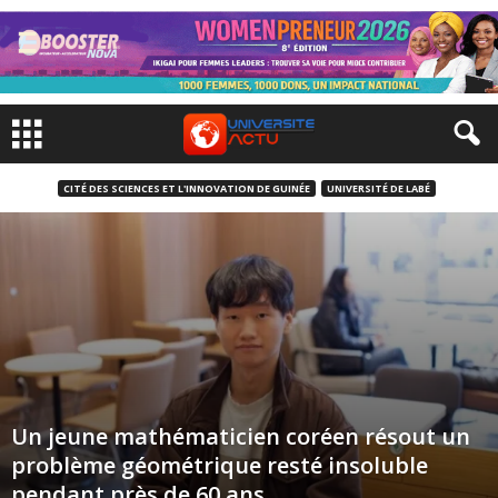
CITÉ DES SCIENCES ET L'INNOVATION DE GUINÉE
UNIVERSITÉ DE LABÉ
Un jeune mathématicien coréen résout un
problème géométrique resté insoluble
pendant près de 60 ans