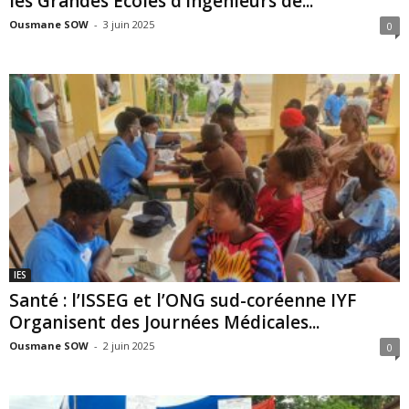
les Grandes Écoles d’Ingénieurs de...
Ousmane SOW
-
3 juin 2025
0
IES
Santé : l’ISSEG et l’ONG sud-coréenne IYF
Organisent des Journées Médicales...
Ousmane SOW
-
2 juin 2025
0