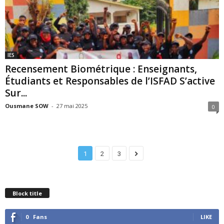
IES
Recensement Biométrique : Enseignants,
Étudiants et Responsables de l’ISFAD S’active
Sur...
Ousmane SOW
-
27 mai 2025
0
1
2
3
Block title
0
Fans
LIKE