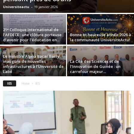
Universiteactu
-
19 janvier 2026
21ᵉ Colloque International de
l’AFDECE : une clôture porteuse
Bonne et heureuse année 2026 à
d’avenir pour l’éducation en...
la communauté UniversiteActu!
Le ministre Alpha Bacar Barry
inaugure de nouvelles
La Cité des Sciences et de
infrastructures à l’Université de
l’Innovation de Guinée : un
Labé
carrefour majeur...
IES
Home
IES