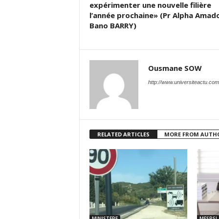
expérimenter une nouvelle filière
l’année prochaine» (Pr Alpha Amad
Bano BARRY)
Ousmane SOW
http://www.universiteactu.com
RELATED ARTICLES
MORE FROM AUTH
MINISTERE
MESRSI