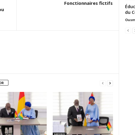
Fonctionnaires fictifs
Éduc
ou
du C
Ousm
OR
MESRSI