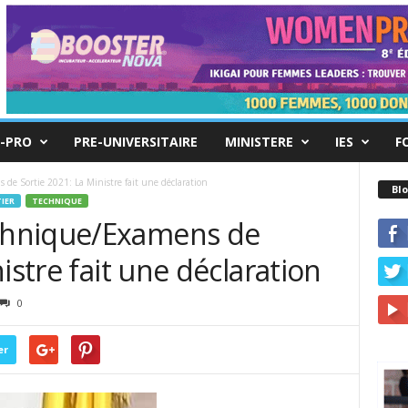
-PRO
PRE-UNIVERSITAIRE
MINISTERE
IES
F
e Sortie 2021: La Ministre fait une déclaration
Blo
IER
TECHNIQUE
chnique/Examens de
istre fait une déclaration
0
er