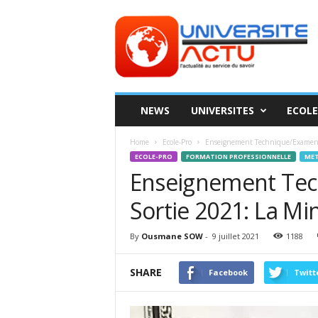
Universite
ACTU
NEWS
UNIVERSITES
ECOLE
Home
Ecole-Pro
Enseignement Technique/Examens d
ECOLE-PRO
FORMATION PROFESSIONNELLE
MET
Enseignement Te
Sortie 2021: La Min
By
Ousmane SOW
-
9 juillet 2021
1188
SHARE
Facebook
Twitt