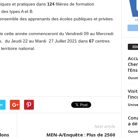
riques et pratiques dans
124
filières de formation
des types A et B.
l’ensemble des apprenants des écoles publiques et privées.
e cette année commenceront du Vendredi 09 au Mercredi
s, du Jeudi 22 au Mardi 27 Juillet 2021 dans
67
centres
ED
territoire national.
Accu
Cher
l’En
Ousm
Visi
l’in
Unive
er
Cona
a dé
Next article
Ousm
lons
MEN-A/Enquête : Plus de 2500