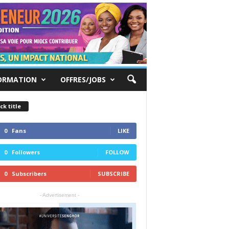
ORMATION
OFFRES/JOBS
ck title
0
Fans
LIKE
0
Followers
FOLLOW
0
Subscribers
SUBSCRIBE
- Advertisement -