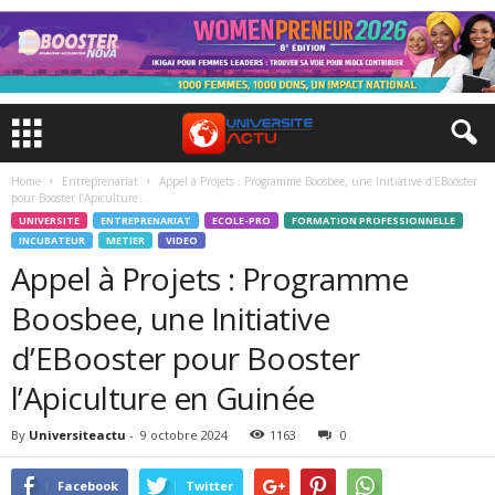
Home
Entreprenariat
Appel à Projets : Programme Boosbee, une Initiative d’EBooster
pour Booster l’Apiculture...
UNIVERSITE
ENTREPRENARIAT
ECOLE-PRO
FORMATION PROFESSIONNELLE
INCUBATEUR
METIER
VIDEO
Appel à Projets : Programme
Boosbee, une Initiative
d’EBooster pour Booster
l’Apiculture en Guinée
By
Universiteactu
-
9 octobre 2024
1163
0
Facebook
Twitter