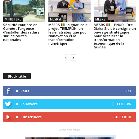
MINISTERE
MESRSI
MESRSI
Sécurité routière en
MESRS
: signature du
MESRS
– PNUD : Dre
Guinée : l’urgence
projet TREMPLIN, un
Diaka Sidibé co-signe un
d’installer des radars
levier stratégique pour
ouvrage stratégique
sur les routes
l’innovation et la
pour accélérer la
nationales
transformation
transformation
numérique
économique de la
Guinée
Block title
0
Fans
LIKE
0
Followers
FOLLOW
0
Subscribers
SUBSCRIBE
- Advertisement -