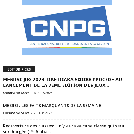
EDITOR PICKS
𝗠𝗘𝗦𝗥𝗦𝗜-𝗝𝗨𝗚 𝟮𝟬𝟮𝟯: 𝗗𝗥𝗘 𝗗𝗜𝗔𝗞𝗔 𝗦𝗜𝗗𝗜𝗕E 𝗣𝗥𝗢𝗖E𝗗𝗘 𝗔𝗨
𝗟𝗔𝗡𝗖𝗘𝗠𝗘𝗡𝗧 𝗗𝗘 𝗟𝗔 𝟳E𝗠𝗘 E𝗗𝗜𝗧𝗜𝗢𝗡 𝗗𝗘𝗦 𝗝𝗘𝗨𝗫...
Ousmane SOW
-
6 mars 2023
MESRSI : LES FAITS MARQUANTS DE LA SEMAINE
Ousmane SOW
-
26 juin 2023
Réouverture des classes: Il n’y aura aucune classe qui sera
surchargée ( Pr Alpha...