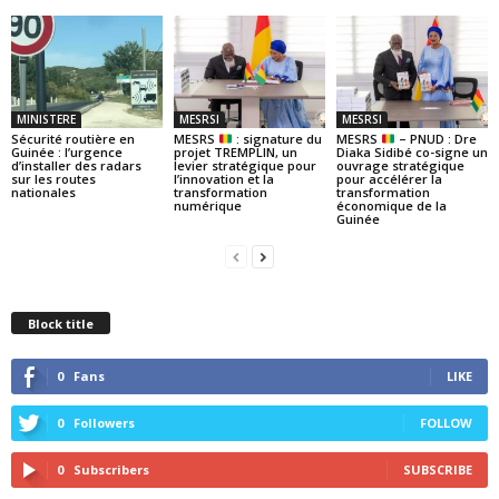
MINISTERE
MESRSI
MESRSI
Sécurité routière en
MESRS
: signature du
MESRS
– PNUD : Dre
Guinée : l’urgence
projet TREMPLIN, un
Diaka Sidibé co-signe un
d’installer des radars
levier stratégique pour
ouvrage stratégique
sur les routes
l’innovation et la
pour accélérer la
nationales
transformation
transformation
numérique
économique de la
Guinée
Block title
0
Fans
LIKE
0
Followers
FOLLOW
0
Subscribers
SUBSCRIBE