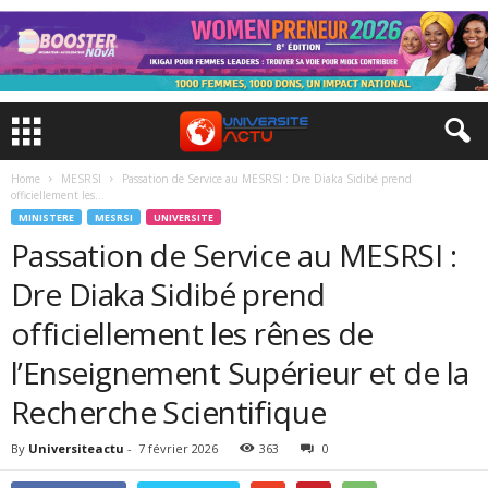
Home
MESRSI
Passation de Service au MESRSI : Dre Diaka Sidibé prend
officiellement les...
MINISTERE
MESRSI
UNIVERSITE
Passation de Service au MESRSI :
Dre Diaka Sidibé prend
officiellement les rênes de
l’Enseignement Supérieur et de la
Recherche Scientifique
By
Universiteactu
-
7 février 2026
363
0