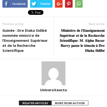
Facebook
Twitter
Previous article
Next article
Guinée : Dre Diaka Sidibé
𝐌𝐢𝐧𝐢𝐬𝐭𝐞̀𝐫𝐞 𝐝𝐞 𝐥’𝐄𝐧𝐬𝐞𝐢𝐠𝐧𝐞𝐦𝐞𝐧𝐭
nommée ministre de
𝐒𝐮𝐩𝐞́𝐫𝐢𝐞𝐮𝐫 𝐞𝐭 𝐝𝐞 𝐥𝐚 𝐑𝐞𝐜𝐡𝐞𝐫𝐜𝐡𝐞
l’Enseignement Supérieur
𝐒𝐜𝐢𝐞𝐧𝐭𝐢𝐟𝐢𝐪𝐮𝐞: 𝐌. 𝐀𝐥𝐩𝐡𝐚 𝐁𝐚𝐜𝐚𝐫
et de la Recherche
𝐁𝐚𝐫𝐫𝐲 𝐩𝐚𝐬𝐬𝐞 𝐥𝐞 𝐭𝐞́𝐦𝐨𝐢𝐧 𝐚̀ 𝐃𝐫𝐞
Scientifique
𝐃𝐢𝐚𝐤𝐚 𝐒𝐢𝐝𝐢𝐛𝐞́
Universiteactu
RELATED ARTICLES
MORE FROM AUTHOR