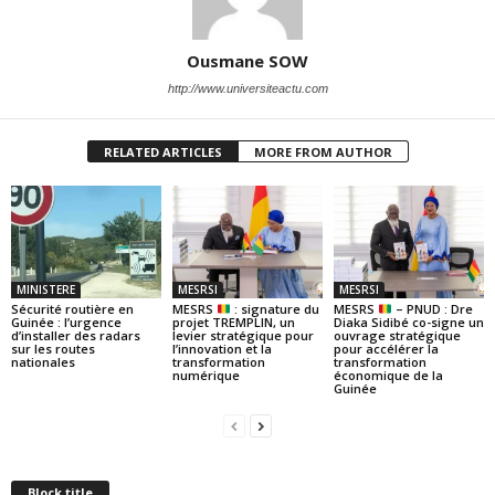
Ousmane SOW
http://www.universiteactu.com
RELATED ARTICLES
MORE FROM AUTHOR
MINISTERE
MESRSI
MESRSI
Sécurité routière en
MESRS
: signature du
MESRS
– PNUD : Dre
Guinée : l’urgence
projet TREMPLIN, un
Diaka Sidibé co-signe un
d’installer des radars
levier stratégique pour
ouvrage stratégique
sur les routes
l’innovation et la
pour accélérer la
nationales
transformation
transformation
numérique
économique de la
Guinée
Block title