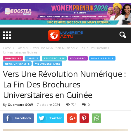
Home
Campus
Vers Une Révolution Numérique : La Fin Des Brochures
Universitaires en Guinée
UNIVERSITE
CAMPUS
ETUDE BOURSE
ECOLE-PRO
NEWS INSTITUT
NEWS UNIVERSITE
VIE UNIVERSITAIRE
Vers Une Révolution Numérique :
La Fin Des Brochures
Universitaires en Guinée
By
Ousmane SOW
-
7 octobre 2024
724
0
Facebook
Twitter