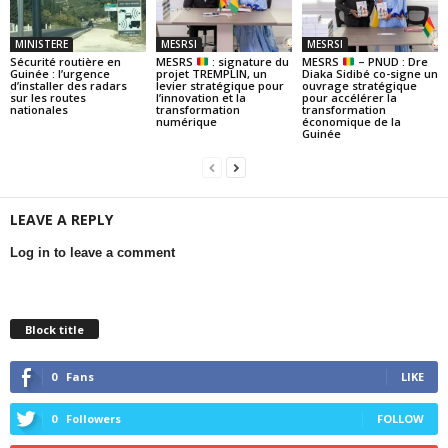
MINISTERE
MESRSI
MESRSI
Sécurité routière en
MESRS
: signature du
MESRS
– PNUD : Dre
Guinée : l’urgence
projet TREMPLIN, un
Diaka Sidibé co-signe un
d’installer des radars
levier stratégique pour
ouvrage stratégique
sur les routes
l’innovation et la
pour accélérer la
nationales
transformation
transformation
numérique
économique de la
Guinée
LEAVE A REPLY
Log in to leave a comment
Block title
0
Fans
LIKE
0
Followers
FOLLOW