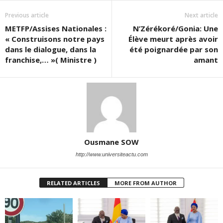
Previous article
Next article
METFP/Assises Nationales :
N’Zérékoré/Gonia: Une
« Construisons notre pays
Élève meurt après avoir
dans le dialogue, dans la
été poignardée par son
franchise,… »( Ministre )
amant
Ousmane SOW
http://www.universiteactu.com
RELATED ARTICLES
MORE FROM AUTHOR