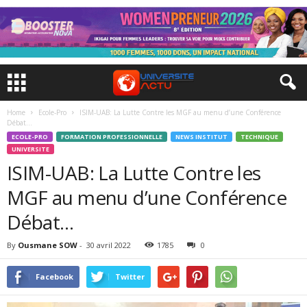
Home
Ecole-Pro
ISIM-UAB: La Lutte Contre les MGF au menu d’une Conférence
Débat…
ECOLE-PRO
FORMATION PROFESSIONNELLE
NEWS INSTITUT
TECHNIQUE
UNIVERSITE
ISIM-UAB: La Lutte Contre les
MGF au menu d’une Conférence
Débat…
By
Ousmane SOW
-
30 avril 2022
1785
0
Facebook
Twitter