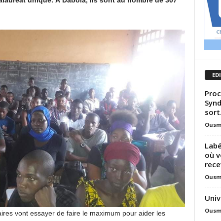
alauréat unique. À Dabola, ils sont au nombre de 307
ED
Proc
Synd
sort.
Ousm
Labé
où v
recev
Ousm
Univ
Ousm
aires vont essayer de faire le maximum pour aider les