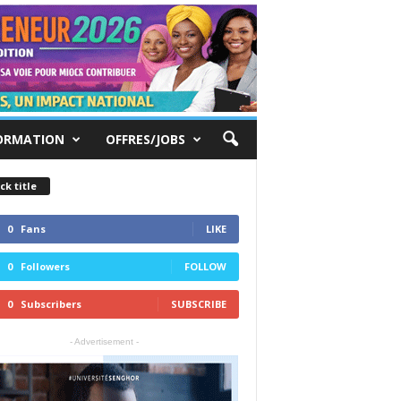
ORMATION
OFFRES/JOBS
ck title
0
Fans
LIKE
0
Followers
FOLLOW
0
Subscribers
SUBSCRIBE
- Advertisement -