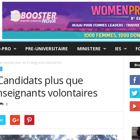
-PRO
PRE-UNIVERSITAIRE
MINISTERE
IES
F
ue motivés avec les Enseignants volontaires
Blo
E
 Candidats plus que
nseignants volontaires
0
er