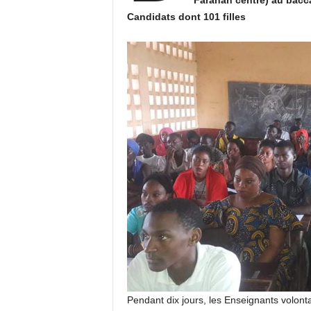
Faranah centre) au bacc
Candidats dont 101 filles
Pendant dix jours, les Enseignants volont