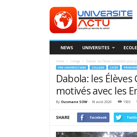
Universite
ACTU
NEWS
UNIVERSITES
ECOLE
Home
College
Dabola: les Élèves Candidats plus q
PRE-UNIVERSITAIRE
COLLEGE
LYCEE
PRIMAIR
Dabola: les Élèves
motivés avec les E
By
Ousmane SOW
-
18 août 2020
1503
SHARE
Facebook
Twitt