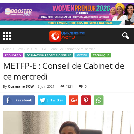
Home
Ecole-Pro
METFP-E : Conseil de Cabinet de ce mercredi
ECOLE-PRO
FORMATION PROFESSIONNELLE
METIER
TECHNIQUE
METFP-E : Conseil de Cabinet de
ce mercredi
By
Ousmane SOW
-
3 juin 2021
1821
0
Facebook
Twitter