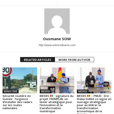
Ousmane SOW
http://www.universiteactu.com
RELATED ARTICLES
MORE FROM AUTHOR
MINISTERE
MESRSI
MESRSI
Sécurité routière en
MESRS
: signature du
MESRS
– PNUD : Dre
Guinée : l’urgence
projet TREMPLIN, un
Diaka Sidibé co-signe un
d’installer des radars
levier stratégique pour
ouvrage stratégique
sur les routes
l’innovation et la
pour accélérer la
nationales
transformation
transformation
numérique
économique de la