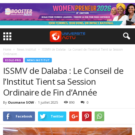
Home
News Institut
ISSMV de Dalaba : Le Conseil de l’Institut Tient sa Session
Ordinaire...
ECOLE-PRO
NEWS INSTITUT
ISSMV de Dalaba : Le Conseil de
l’Institut Tient sa Session
Ordinaire de Fin d’Année
By
Ousmane SOW
-
1 juillet 2025
890
0
Facebook
Twitter