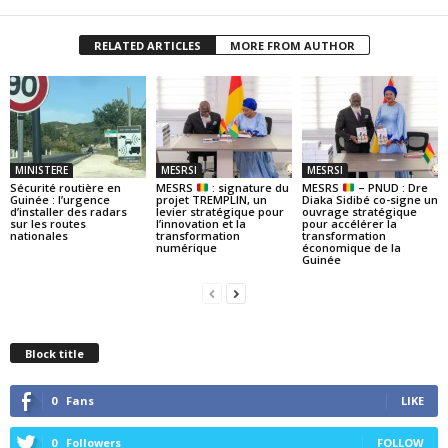
RELATED ARTICLES
MORE FROM AUTHOR
MINISTERE
MESRSI
MESRSI
Sécurité routière en
MESRS
: signature du
MESRS
– PNUD : Dre
Guinée : l’urgence
projet TREMPLIN, un
Diaka Sidibé co-signe un
d’installer des radars
levier stratégique pour
ouvrage stratégique
sur les routes
l’innovation et la
pour accélérer la
nationales
transformation
transformation
numérique
économique de la
Guinée
Block title
0
Fans
LIKE
0
Followers
FOLLOW