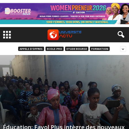
APPELS D'OFFRES
ECOLE-PRO
ETUDE BOURSE
FORMATION
Éducation: Fayol Plus intègre des nouveaux