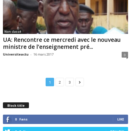
Non classé
UA: Rencontre ce mercredi avec le nouveau
ministre de l’enseignement pré...
Universiteactu
-
16 mars 2017
0
1
2
3
Block title
0
Fans
LIKE