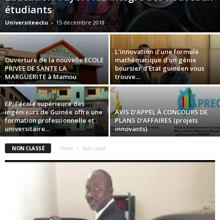
étudiants
Universiteactu
-
15 décembre 2018
L’innovation d’une formule
Ouverture de la nouvelle ECOLE
mathématique d’un génie
PRIVEE DE SANTE LA
boursier d’Etat guinéen vous
MARGUERITE à Mamou
trouve...
EP: l’école supérieure des
ingénieurs de Guinée offre une
AVIS D’APPEL À CONCOURS DE
formation professionnelle et
PLANS D’AFFAIRES (projets
universitaire...
innovants)
NON CLASSÉ
Home
Non classé