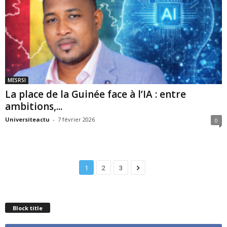
MESRSI
La place de la Guinée face à l’IA : entre
ambitions,...
Universiteactu
-
7 février 2026
0
1
2
3
Block title