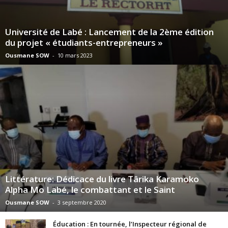
Université de Labé : Lancement de la 2ème édition
du projet « étudiants-entrepreneurs »
Ousmane SOW
-
10 mars 2023
Littérature: Dédicace du livre Târika Karamoko
Alpha Mo Labé, le combattant et le Saint
Ousmane SOW
-
3 septembre 2020
Éducation : En tournée, l’Inspecteur régional de