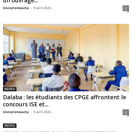
un ouvrage...
Universiteactu
-
9 avril 2026
0
MESRSI
Dalaba : les étudiants des CPGE affrontent le
concours ISE et...
Universiteactu
-
9 avril 2026
0
MESRSI