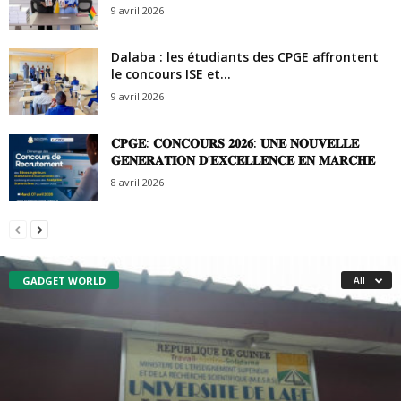
9 avril 2026
Dalaba : les étudiants des CPGE affrontent
le concours ISE et...
9 avril 2026
𝐂𝐏𝐆𝐄: 𝐂𝐎𝐍𝐂𝐎𝐔𝐑𝐒 𝟐𝟎𝟐𝟔: 𝐔𝐍𝐄 𝐍𝐎𝐔𝐕𝐄𝐋𝐋𝐄
𝐆𝐄́𝐍𝐄́𝐑𝐀𝐓𝐈𝐎𝐍 𝐃’𝐄𝐗𝐂𝐄𝐋𝐋𝐄𝐍𝐂𝐄 𝐄𝐍 𝐌𝐀𝐑𝐂𝐇𝐄
8 avril 2026
GADGET WORLD
All