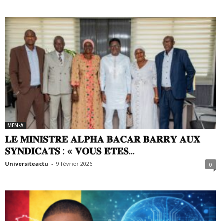
MEN-A
𝐋𝐄 𝐌𝐈𝐍𝐈𝐒𝐓𝐑𝐄 𝐀𝐋𝐏𝐇𝐀 𝐁𝐀𝐂𝐀𝐑 𝐁𝐀𝐑𝐑𝐘 𝐀𝐔𝐗
𝐒𝐘𝐍𝐃𝐈𝐂𝐀𝐓𝐒 : « 𝐕𝐎𝐔𝐒 𝐄̂𝐓𝐄𝐒...
Universiteactu
-
9 février 2026
0