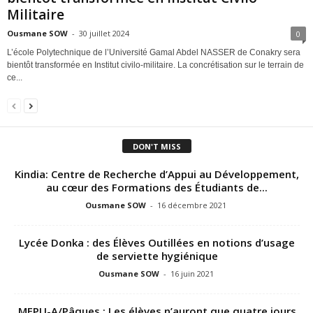
Militaire
Ousmane SOW
-
30 juillet 2024
0
L’école Polytechnique de l’Université Gamal Abdel NASSER de Conakry sera
bientôt transformée en Institut civilo-militaire. La concrétisation sur le terrain de
ce...
DON'T MISS
Kindia: Centre de Recherche d’Appui au Développement,
au cœur des Formations des Étudiants de...
Ousmane SOW
-
16 décembre 2021
Lycée Donka : des Élèves Outillées en notions d’usage
de serviette hygiénique
Ousmane SOW
-
16 juin 2021
MEPU-A/Pâques : Les élèves n’auront que quatre jours