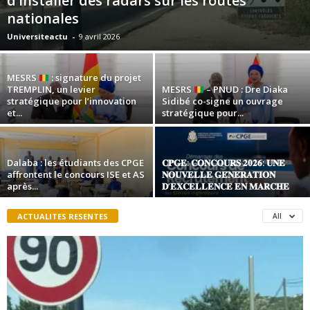
d’installer des radars sur les routes
nationales
Universiteactu
-
9 avril 2026
MESRS
: signature du projet
TREMPLIN, un levier
MESRS
– PNUD : Dre Diaka
stratégique pour l’innovation
Sidibé co-signe un ouvrage
et...
stratégique pour...
Dalaba : les étudiants des CPGE
𝐂𝐏𝐆𝐄: 𝐂𝐎𝐍𝐂𝐎𝐔𝐑𝐒 𝟐𝟎𝟐𝟔: 𝐔𝐍𝐄
affrontent le concours ISE et AS
𝐍𝐎𝐔𝐕𝐄𝐋𝐋𝐄 𝐆𝐄́𝐍𝐄́𝐑𝐀𝐓𝐈𝐎𝐍
après...
𝐃’𝐄𝐗𝐂𝐄𝐋𝐋𝐄𝐍𝐂𝐄 𝐄𝐍 𝐌𝐀𝐑𝐂𝐇𝐄
ACTUALITES RESENTES
All