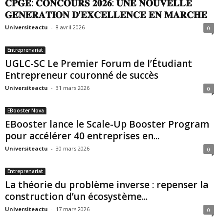
𝐂𝐏𝐆𝐄: 𝐂𝐎𝐍𝐂𝐎𝐔𝐑𝐒 𝟐𝟎𝟐𝟔: 𝐔𝐍𝐄 𝐍𝐎𝐔𝐕𝐄𝐋𝐋𝐄
𝐆𝐄́𝐍𝐄́𝐑𝐀𝐓𝐈𝐎𝐍 𝐃’𝐄𝐗𝐂𝐄𝐋𝐋𝐄𝐍𝐂𝐄 𝐄𝐍 𝐌𝐀𝐑𝐂𝐇𝐄
Universiteactu
-
8 avril 2026
0
Entreprenariat
UGLC-SC Le Premier Forum de l’Étudiant
Entrepreneur couronné de succès
Universiteactu
-
31 mars 2026
0
EBooster Nova
EBooster lance le Scale-Up Booster Program
pour accélérer 40 entreprises en...
Universiteactu
-
30 mars 2026
0
Entreprenariat
La théorie du problème inverse : repenser la
construction d’un écosystème...
Universiteactu
-
17 mars 2026
0