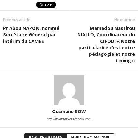
Previous article
Next article
Pr Abou NAPON, nommé
Mamadou Nassirou
Secrétaire Général par
DIALLO, Coordinateur du
intérim du CAMES
CIFOD: « Notre
particularité c’est notre
pédagogie et notre
timing »
Ousmane SOW
http://www.universiteactu.com
RELATED ARTICLES
MORE FROM AUTHOR