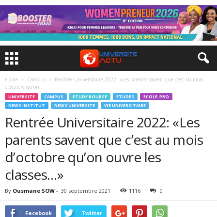
Home
Campus
Rentrée Universitaire 2022: «Les parents savent que c’est au mois
d’octobre qu’on...
UNIVERSITE
CAMPUS
ETUDE BOURSE
ETUDES
ECOLE-PRO
NEWS INSTITUT
NEWS UNIVERSITE
VIE UNIVERSITAIRE
Rentrée Universitaire 2022: «Les
parents savent que c’est au mois
d’octobre qu’on ouvre les
classes…»
By
Ousmane SOW
-
30 septembre 2021
1116
0
Facebook
Twitter