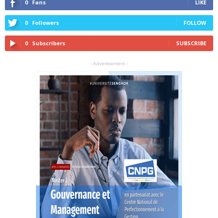
0
Fans
LIKE
0
Followers
FOLLOW
0
Subscribers
SUBSCRIBE
- Advertisement -