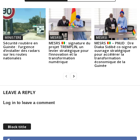
MINISTERE
MESRSI
MESRSI
Sécurité routière en
MESRS
: signature du
MESRS
– PNUD : Dre
Guinée : l’urgence
projet TREMPLIN, un
Diaka Sidibé co-signe un
d’installer des radars
levier stratégique pour
ouvrage stratégique
sur les routes
l’innovation et la
pour accélérer la
nationales
transformation
transformation
numérique
économique de la
Guinée
LEAVE A REPLY
Log in to leave a comment
Block title