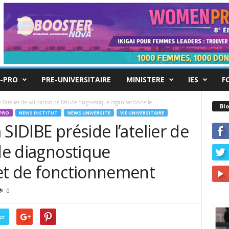
-PRO
PRE-UNIVERSITAIRE
MINISTERE
IES
F
’atelier de validation de l’étude diagnostique organisationnelle...
Blo
PRO
NEWS INSTITUT
NEWS UNIVERSITE
VIE UNIVERSITAIRE
SIDIBE préside l’atelier de
ude diagnostique
 et de fonctionnement
0
er