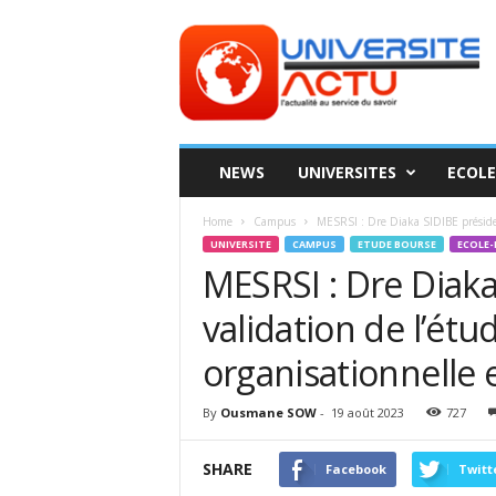
Universite
ACTU
NEWS
UNIVERSITES
ECOLE
Home
Campus
MESRSI : Dre Diaka SIDIBE préside l
UNIVERSITE
CAMPUS
ETUDE BOURSE
ECOLE-
MESRSI : Dre Diaka 
validation de l’ét
organisationnelle
By
Ousmane SOW
-
19 août 2023
727
SHARE
Facebook
Twitt