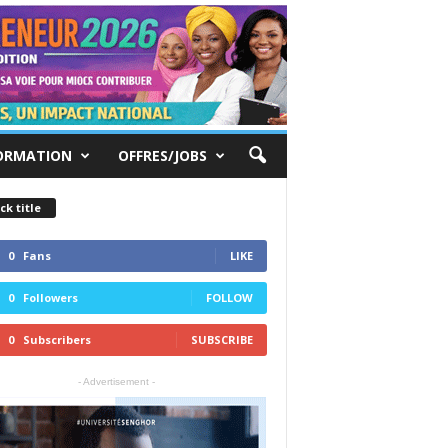
ORMATION
OFFRES/JOBS
ck title
0
Fans
LIKE
0
Followers
FOLLOW
0
Subscribers
SUBSCRIBE
- Advertisement -