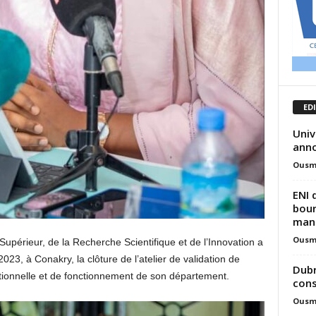
ED
Univ
anno
Ousm
ENI 
bour
mani
Ousm
Supérieur, de la Recherche Scientifique et de l’Innovation a
023, à Conakry, la clôture de l’atelier de validation de
Dubr
ationnelle et de fonctionnement de son département.
con
Ousm