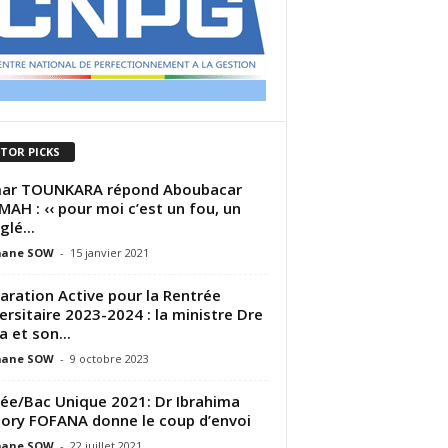
ITOR PICKS
ar TOUNKARA répond Aboubacar
AH : ‹‹ pour moi c’est un fou, un
glé...
ane SOW
-
15 janvier 2021
aration Active pour la Rentrée
ersitaire 2023-2024 : la ministre Dre
a et son...
ane SOW
-
9 octobre 2023
ée/Bac Unique 2021: Dr Ibrahima
ory FOFANA donne le coup d’envoi
ane SOW
-
22 juillet 2021