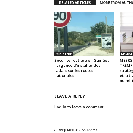
RELATED ARTICLES
MORE FROM AUTH
MINISTERE
MESRSI
Sécurité routière en Guinée :
MESR
l’urgence d’installer des
TREMPL
radars sur les routes
stratég
nationales
et la t
numér
LEAVE A REPLY
Log in to leave a comment
© Deep Medias / 622622733