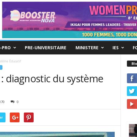
-PRO
PRE-UNIVERSITAIRE
MINISTERE
IES
F
stème Éducatif
Blo
E
 diagnostic du système
170
0
er