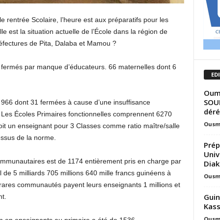
e rentrée Scolaire, l’heure est aux préparatifs pour les
le est la situation actuelle de l’École dans la région de
éfectures de Pita, Dalaba et Mamou ?
fermés par manque d’éducateurs. 66 maternelles dont 6
ED
Oum
SOUM
 966 dont 31 fermées à cause d’une insuffisance
déré
 Les Écoles Primaires fonctionnelles comprennent 6270
Ousm
oit un enseignant pour 3 Classes comme ratio maître/salle
essus de la norme.
Prép
Univ
mmunautaires est de 1174 entièrement pris en charge par
Diak
e 5 milliards 705 millions 640 mille francs guinéens à
Ousm
rares communautés payent leurs enseignants 1 millions et
Guin
t.
Kass
Ousm