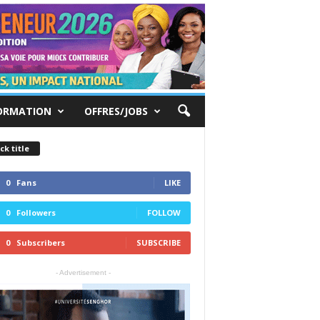
ORMATION
OFFRES/JOBS
ck title
0
Fans
LIKE
0
Followers
FOLLOW
0
Subscribers
SUBSCRIBE
- Advertisement -