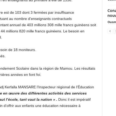
in en enseignants au primaire a été de 1536.
Cona
e est de 103 dont 3 fermées par insuffisance
nouv
Quant au nombre d’enseignants contractuels
Ousm
ntant annuel de 403 millions 308 mille francs guinéens soit
4 millions 820 mille francs guinéens. Le besoin en
8.
soin de 18 moniteurs.
més.
rendement Scolaire dans la région de Mamou. Les résultats
ières années en font foi.
j Kerfalla MANSARE l’Inspecteur régional de l’Éducation
en œuvre des différentes activités des services
ut l’école, tant vaut la nation » .
Donc il est impératif
afin d’offrir aux enfants une éducation nécessaire à