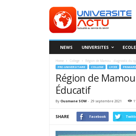
Universite
ACTU
NEWS
UNIVERSITES
ECOLE
Home
College
Région de Mamou : diagnostic du sy
PRE-UNIVERSITAIRE
COLLEGE
LYCEE
PRIMAIR
Région de Mamou :
Éducatif
By
Ousmane SOW
-
29 septembre 2021
1
SHARE
Facebook
Twitt