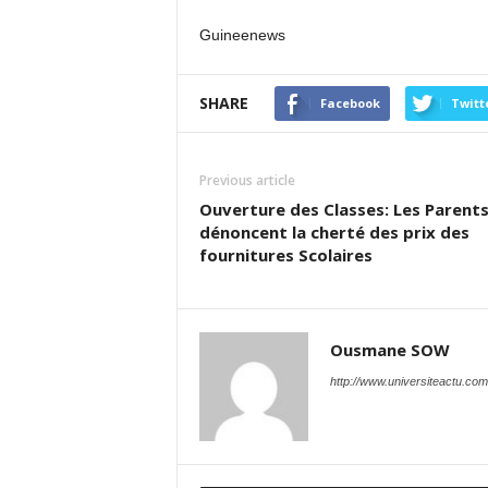
Guineenews
SHARE
Facebook
Twitt
Previous article
Ouverture des Classes: Les Parent
dénoncent la cherté des prix des
fournitures Scolaires
Ousmane SOW
http://www.universiteactu.com