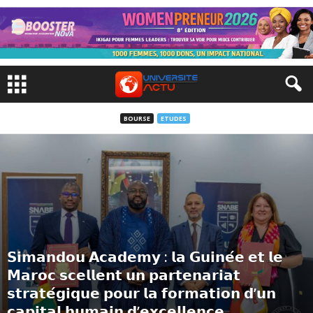
BOURSE
ETUDES
𝗦𝗶𝗺𝗮𝗻𝗱𝗼𝘂 𝗔𝗰𝗮𝗱𝗲𝗺𝘆 : 𝗹𝗮 𝗚𝘂𝗶𝗻𝗲́𝗲 𝗲𝘁 𝗹𝗲
𝗠𝗮𝗿𝗼𝗰 𝘀𝗰𝗲𝗹𝗹𝗲𝗻𝘁 𝘂𝗻 𝗽𝗮𝗿𝘁𝗲𝗻𝗮𝗿𝗶𝗮𝘁
𝘀𝘁𝗿𝗮𝘁𝗲́𝗴𝗶𝗾𝘂𝗲 𝗽𝗼𝘂𝗿 𝗹𝗮 𝗳𝗼𝗿𝗺𝗮𝘁𝗶𝗼𝗻 𝗱’𝘂𝗻
𝗰𝗮𝗽𝗶𝘁𝗮𝗹 𝗵𝘂𝗺𝗮𝗶𝗻 𝗱’𝗲𝘅𝗰𝗲𝗹𝗹𝗲𝗻𝗰𝗲