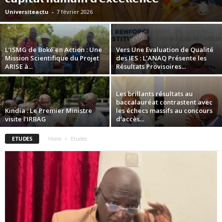
Universiteactu
-
7 février 2026
L’ISMG de Boké en Action : Une
Vers Une Evaluation de Qualité
Mission Scientifique du Projet
des IES : L’ANAQ Présente les
ARISE à...
Résultats Provisoires...
Les brillants résultats au
baccalauréat contrastent avec
Kindia : Le Premier Ministre
les échecs massifs au concours
visite l’IRBAG
d’accès...
ETUDES
Home
Etudes