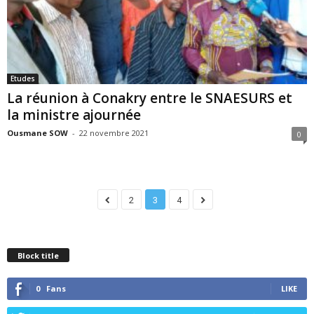
Etudes
La réunion à Conakry entre le SNAESURS et
la ministre ajournée
Ousmane SOW
-
22 novembre 2021
0
2
3
4
Block title
0
Fans
LIKE