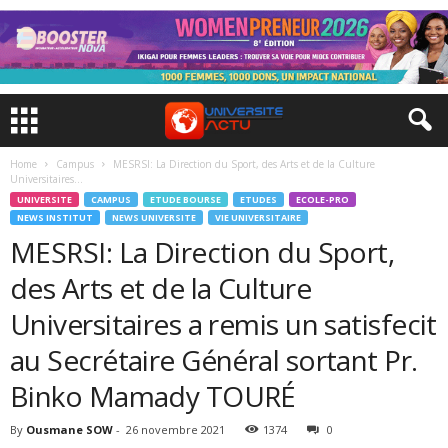
Home
Campus
MESRSI: La Direction du Sport, des Arts et de la Culture
Universitaires...
UNIVERSITE
CAMPUS
ETUDE BOURSE
ETUDES
ECOLE-PRO
NEWS INSTITUT
NEWS UNIVERSITE
VIE UNIVERSITAIRE
MESRSI: La Direction du Sport,
des Arts et de la Culture
Universitaires a remis un satisfecit
au Secrétaire Général sortant Pr.
Binko Mamady TOURÉ
By
Ousmane SOW
-
26 novembre 2021
1374
0