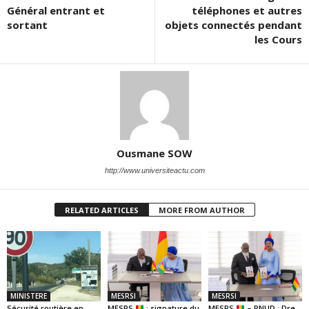
Général entrant et
téléphones et autres
sortant
objets connectés pendant
les Cours
Ousmane SOW
http://www.universiteactu.com
RELATED ARTICLES
MORE FROM AUTHOR
MINISTERE
MESRSI
MESRSI
Sécurité routière en
MESRS
: signature du
MESRS
– PNUD : Dre