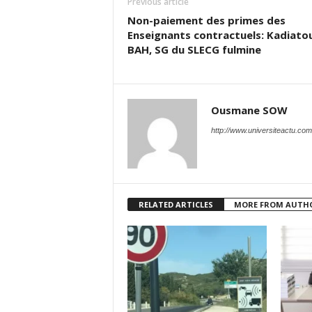
Previous article
Non-paiement des primes des
Enseignants contractuels: Kadiato
BAH, SG du SLECG fulmine
Ousmane SOW
http://www.universiteactu.com
RELATED ARTICLES
MORE FROM AUTH