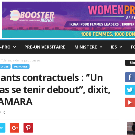
-PRO
PRE-UNIVERSITAIRE
MINISTERE
IES
F
 ‘’Un sac vide ne peut pas se...
Blo
LYCEE
PRIMAIRE
ants contractuels : ‘’Un
s se tenir debout’’, dixit,
 CAMARA
0
er