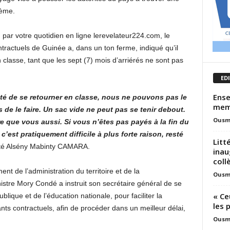
lème.
 par votre quotidien en ligne lerevelateur224.com, le
tractuels de Guinée a, dans un ton ferme, indiqué qu’il
 classe, tant que les sept (7) mois d’arriérés ne sont pas
ED
Ense
nté de se retourner en classe, nous ne pouvons pas le
mem
de le faire. Un sac vide ne peut pas se tenir debout.
Ousm
 que vous aussi. Si vous n’êtes pas payés à la fin du
 c’est pratiquement difficile à plus forte raison, resté
Litt
té Alsény Mabinty CAMARA.
inau
coll
t de l’administration du territoire et de la
Ousm
inistre Mory Condé a instruit son secrétaire général de se
« Ce
lique et de l’éducation nationale, pour faciliter la
les 
ants contractuels, afin de procéder dans un meilleur délai,
Ousm