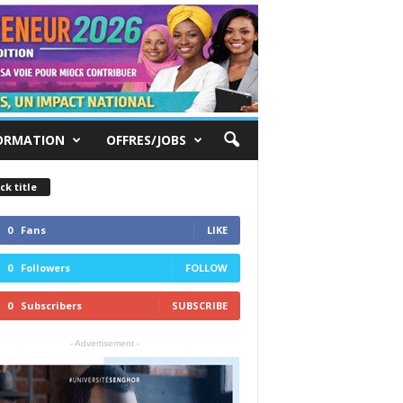
ORMATION
OFFRES/JOBS
ck title
0
Fans
LIKE
0
Followers
FOLLOW
0
Subscribers
SUBSCRIBE
- Advertisement -