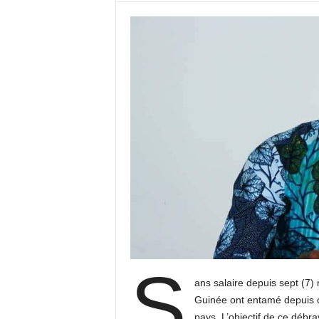
S
ans salaire depuis sept (7)
Guinée ont entamé depuis ce
pays. L’objectif de ce débr