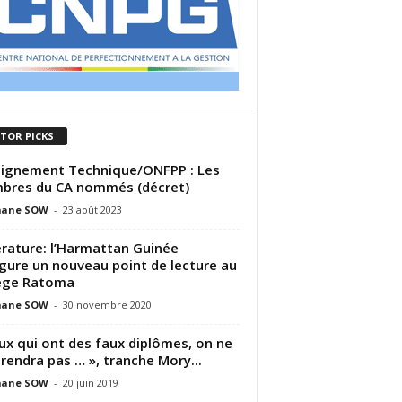
ITOR PICKS
ignement Technique/ONFPP : Les
bres du CA nommés (décret)
ane SOW
-
23 août 2023
érature: l’Harmattan Guinée
gure un nouveau point de lecture au
ège Ratoma
ane SOW
-
30 novembre 2020
ux qui ont des faux diplômes, on ne
prendra pas … », tranche Mory...
ane SOW
-
20 juin 2019