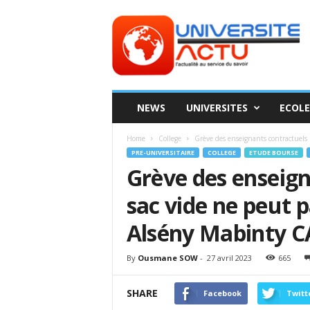
Universite
ACTU
NEWS
UNIVERSITES
ECOLE
Home
College
Grève des enseignants contractuels :
PRE-UNIVERSITAIRE
COLLEGE
ETUDE BOURSE
Grève des enseign
sac vide ne peut pa
Alsény Mabinty
By
Ousmane SOW
-
27 avril 2023
665
SHARE
Facebook
Twitt