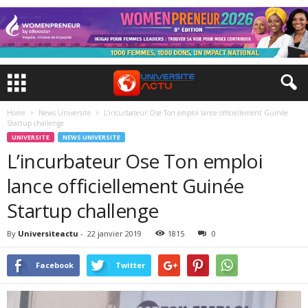
Home
News Universite
L’incurbateur Ose Ton emploi lance officiellement Guinée
Startup challenge
UNIVERSITE
NEWS UNIVERSITE
L’incurbateur Ose Ton emploi
lance officiellement Guinée
Startup challenge
By
Universiteactu
-
22 janvier 2019
1815
0
Facebook
Twitter