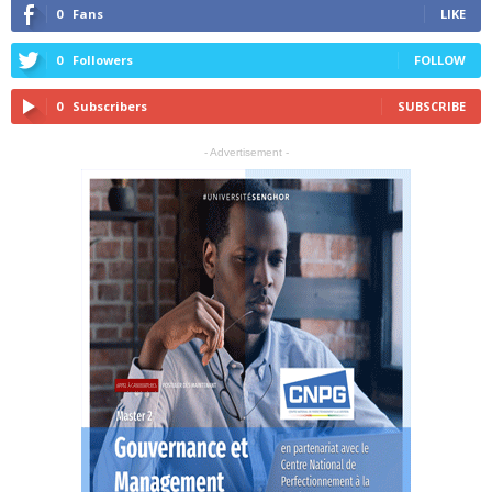
0
Fans
LIKE
0
Followers
FOLLOW
0
Subscribers
SUBSCRIBE
- Advertisement -