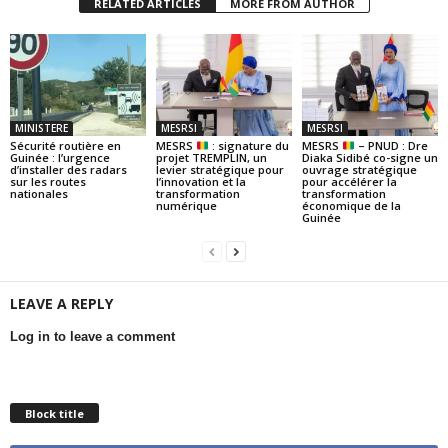
RELATED ARTICLES
MORE FROM AUTHOR
MINISTERE
MESRSI
MESRSI
Sécurité routière en
MESRS
: signature du
MESRS
– PNUD : Dre
Guinée : l’urgence
projet TREMPLIN, un
Diaka Sidibé co-signe un
d’installer des radars
levier stratégique pour
ouvrage stratégique
sur les routes
l’innovation et la
pour accélérer la
nationales
transformation
transformation
numérique
économique de la
Guinée
LEAVE A REPLY
Log in to leave a comment
Block title