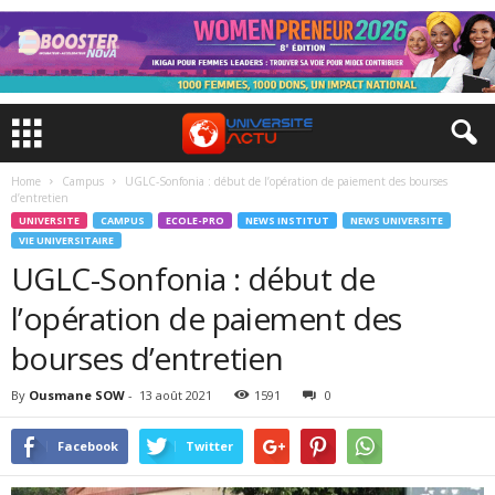
Home
Campus
UGLC-Sonfonia : début de l’opération de paiement des bourses
d’entretien
UNIVERSITE
CAMPUS
ECOLE-PRO
NEWS INSTITUT
NEWS UNIVERSITE
VIE UNIVERSITAIRE
UGLC-Sonfonia : début de
l’opération de paiement des
bourses d’entretien
By
Ousmane SOW
-
13 août 2021
1591
0
Facebook
Twitter