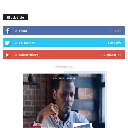
Block title
0
Fans
LIKE
0
Followers
FOLLOW
0
Subscribers
SUBSCRIBE
- Advertisement -