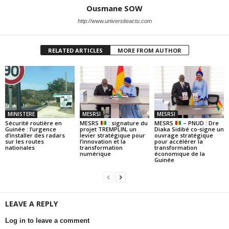
Ousmane SOW
http://www.universiteactu.com
RELATED ARTICLES
MORE FROM AUTHOR
MINISTERE
MESRSI
MESRSI
Sécurité routière en
MESRS
: signature du
MESRS
– PNUD : Dre
Guinée : l’urgence
projet TREMPLIN, un
Diaka Sidibé co-signe un
d’installer des radars
levier stratégique pour
ouvrage stratégique
sur les routes
l’innovation et la
pour accélérer la
nationales
transformation
transformation
numérique
économique de la
Guinée
LEAVE A REPLY
Log in to leave a comment