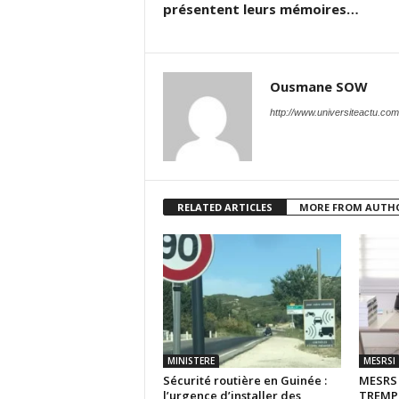
présentent leurs mémoires…
Ousmane SOW
http://www.universiteactu.com
RELATED ARTICLES
MORE FROM AUTH
MINISTERE
MESRSI
Sécurité routière en Guinée :
MESR
l’urgence d’installer des
TREMPL