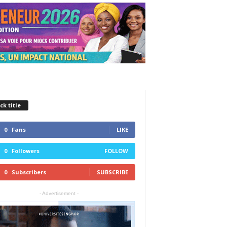
ck title
0
Fans
LIKE
0
Followers
FOLLOW
0
Subscribers
SUBSCRIBE
- Advertisement -