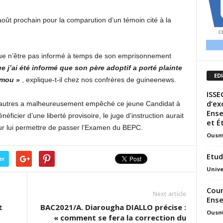
 août prochain pour la comparution d’un témoin cité à la
que n’être pas informé à temps de son emprisonnement
ue j’ai été informé que son père adoptif a porté plainte
ED
Mamou »
, explique-t-il chez nos confrères de guineenews.
ISSE
d’ex
s autres a malheureusement empêché ce jeune Candidat à
Ense
icier d’une liberté provisoire, le juge d’instruction aurait
et É
our lui permettre de passer l’Examen du BEPC.
Ousm
Etud
er
Unive
Cour
Next article
Ense
t
BAC2021/A. Diarougha DIALLO précise :
Ousm
« comment se fera la correction du