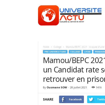
Universite
ACTU
Home
College
Mamou/BEPC 2021 : A cause d’une p
PRE-UNIVERSITAIRE
COLLEGE
LYCEE
PRIMAIR
Mamou/BEPC 2021 :
un Candidat rate 
retrouver en priso
By
Ousmane SOW
-
28 juillet 2021
1416
SHARE
Facebook
Twitt