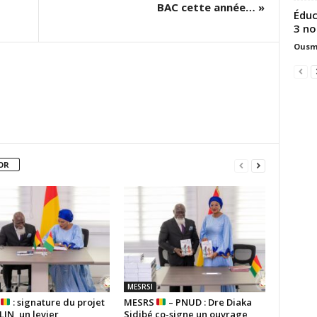
BAC cette année… »
Éduc
3 no
Ousm
OR
MESRSI
S
: signature du projet
MESRS
– PNUD : Dre Diaka
IN, un levier
Sidibé co-signe un ouvrage