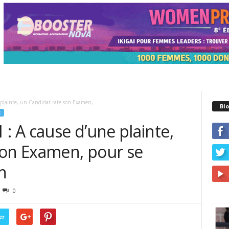
lainte, un Candidat rate son Examen,...
Blo
E
 A cause d’une plainte,
son Examen, pour se
n
0
er