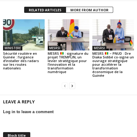
RELATED ARTICLES
MORE FROM AUTHOR
MINISTERE
MESRSI
MESRSI
Sécurité routière en
MESRS
: signature du
MESRS
– PNUD : Dre
Guinée : l’urgence
projet TREMPLIN, un
Diaka Sidibé co-signe un
d’installer des radars
levier stratégique pour
ouvrage stratégique
sur les routes
l’innovation et la
pour accélérer la
nationales
transformation
transformation
numérique
économique de la
Guinée
LEAVE A REPLY
Log in to leave a comment
Block title