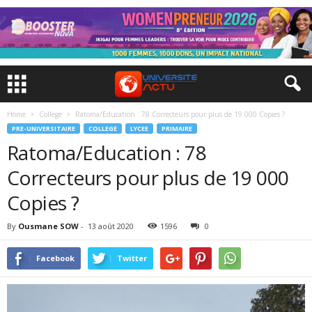
Home
College
Ratoma/Education : 78 Correcteurs pour plus de 19 000 Copies ?
PRE-UNIVERSITAIRE
COLLEGE
LYCEE
PRIMAIRE
Ratoma/Education : 78
Correcteurs pour plus de 19 000
Copies ?
By
Ousmane SOW
-
13 août 2020
1596
0
Facebook
Twitter