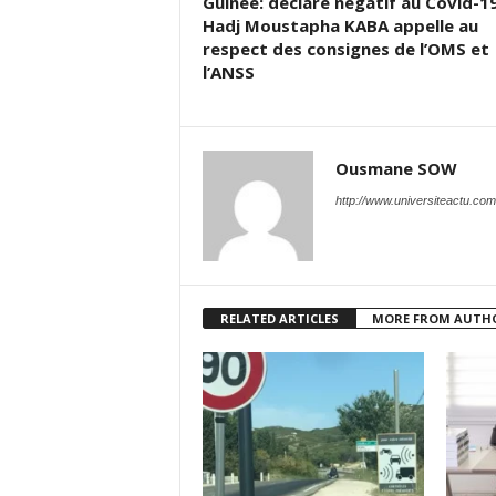
Guinée: déclaré négatif au Covid-19
Hadj Moustapha KABA appelle au
respect des consignes de l’OMS et
l’ANSS
Ousmane SOW
http://www.universiteactu.com
RELATED ARTICLES
MORE FROM AUTH