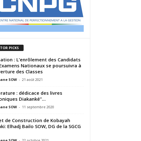
ITOR PICKS
ation : L’enrôlement des Candidats
Examens Nationaux se poursuivra à
verture des Classes
ane SOW
-
21 août 2021
érature : dédicace des livres
roniques Diakanké’’…
ane SOW
-
11 septembre 2020
et de Construction de Kobayah
ki: Elhadj Bailo SOW, DG de la SGCG
ane SOW
-
22 octobre 2021