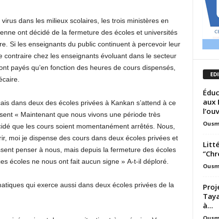
 virus dans les milieux scolaires, les trois ministères en
enne ont décidé de la fermeture des écoles et universités
re. Si les enseignants du public continuent à percevoir leur
le contraire chez les enseignants évoluant dans le secteur
sont payés qu’en fonction des heures de cours dispensés,
ED
écaire.
Éduc
aux 
is dans deux des écoles privées à Kankan s’attend à ce
l’ou
ssent « Maintenant que nous vivons une période très
Ousm
décidé que les cours soient momentanément arrêtés. Nous,
rir, moi je dispense des cours dans deux écoles privées et
Litt
sent penser à nous, mais depuis la fermeture des écoles
‘’Ch
es écoles ne nous ont fait aucun signe » A-t-il déploré.
Ousm
iques qui exerce aussi dans deux écoles privées de la
Proj
Taya
à...
Ousm