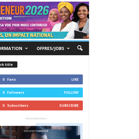
ORMATION
OFFRES/JOBS
ck title
0
Fans
LIKE
0
Followers
FOLLOW
0
Subscribers
SUBSCRIBE
- Advertisement -