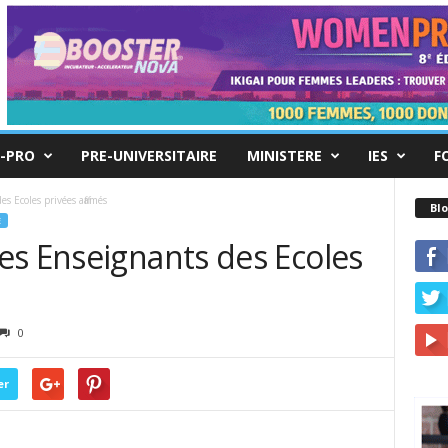
-PRO
PRE-UNIVERSITAIRE
MINISTERE
IES
F
 Ecoles privées affamés
Blo
E
es Enseignants des Ecoles
0
er