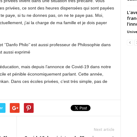
s privées vivent dans une situation très précaire. Vous
les privées, ce sont des heures dispensées qui sont payées
L’av
n te paye, si tu ne donnes pas, on ne te paye pas. Moi,
fran
tuellement, j’ai la charge de ma famille et je dois payer
l’inn
Unive
‘’Danfo Philo’’ est aussi professeur de Philosophie dans
st aussi exprimé
’éducation, mais depuis l’annonce de Covid-19 dans notre
fficile et pénible économiquement parlant. Cette année,
kan. Dans ces écoles privées, c’est très simple, pas de
er
Next article