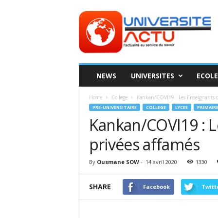
Universite
ACTU
NEWS
UNIVERSITES
ECOLE
Home
College
Kankan/COVI19 : Les Enseignants des
PRE-UNIVERSITAIRE
COLLEGE
LYCEE
PRIMAIR
Kankan/COVI19 : L
privées affamés
By
Ousmane SOW
-
14 avril 2020
1330
SHARE
Facebook
Twitt