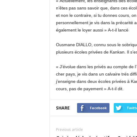
« Actuellement, les enseignants des école
n’êtes pas sans savoir que, dans ces éco
et non le contraire, si tu donnes cours, o
personnellement je vis dans la précarité ac
également le loyer aussi » A-t-il lancé
Ousmane DIALLO, connu sous le sobriquet 
plusieurs écoles privées de Kankan. Il s’e
« J’évolue dans les privés au compte de l
cher pays, je vis dans un calvaire très di
j’enseigne dans deux écoles privées à Kan
cours, pas de payement » A-t-il dit.
SHARE
Facebook
Twitt
Previous article