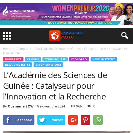
Home
Campus
L’Académie des Sciences de Guinée : Catalyseur pour l’Innovation et
la Recherche
UNIVERSITE
CAMPUS
ETUDE BOURSE
ECOLE-PRO
NEWS INSTITUT
NEWS UNIVERSITE
VIE UNIVERSITAIRE
L’Académie des Sciences de
Guinée : Catalyseur pour
l’Innovation et la Recherche
By
Ousmane SOW
-
8 novembre 2024
966
0
Facebook
Twitter