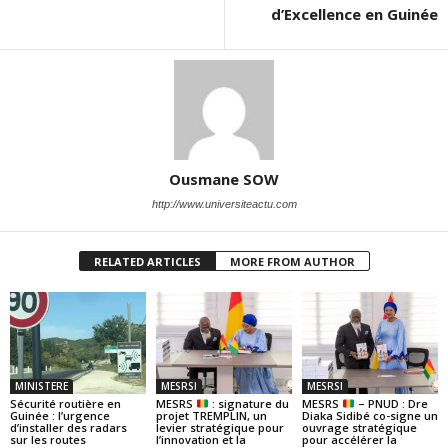
d’Excellence en Guinée
Ousmane SOW
http://www.universiteactu.com
RELATED ARTICLES
MORE FROM AUTHOR
MINISTERE
MESRSI
MESRSI
Sécurité routière en
MESRS
: signature du
MESRS
– PNUD : Dre
Guinée : l’urgence
projet TREMPLIN, un
Diaka Sidibé co-signe un
d’installer des radars
levier stratégique pour
ouvrage stratégique
sur les routes
l’innovation et la
pour accélérer la