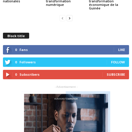
nationales
transformation
transformation
numérique
économique de la
Guinée
Block title
0
Fans
LIKE
0
Followers
FOLLOW
0
Subscribers
SUBSCRIBE
- Advertisement -