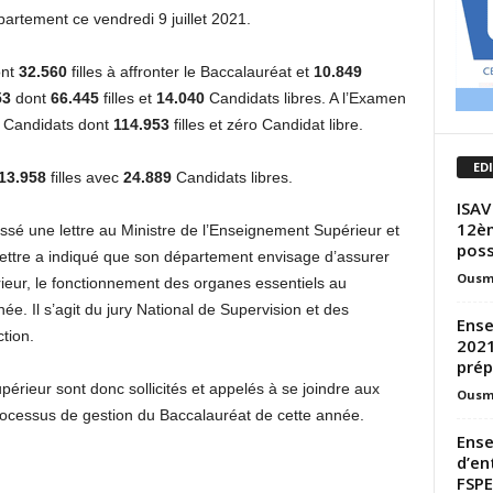
artement ce vendredi 9 juillet 2021.
ont
32.560
filles à affronter le Baccalauréat et
10.849
53
dont
66.445
filles et
14.040
Candidats libres. A l’Examen
6
Candidats dont
114.953
filles et zéro Candidat libre.
ED
13.958
filles avec
24.889
Candidats libres.
ISAV
12èm
sé une lettre au Ministre de l’Enseignement Supérieur et
poss
lettre a indiqué que son département envisage d’assurer
Ousm
eur, le fonctionnement des organes essentiels au
e. Il s’agit du jury National de Supervision et des
Ense
tion.
2021
prép
rieur sont donc sollicités et appelés à se joindre aux
Ousm
ocessus de gestion du Baccalauréat de cette année.
Ens
d’en
FSPE