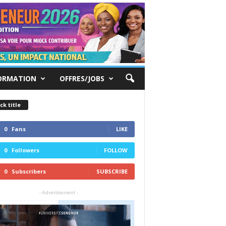
ORMATION
OFFRES/JOBS
ck title
0
Fans
LIKE
0
Followers
FOLLOW
0
Subscribers
SUBSCRIBE
- Advertisement -