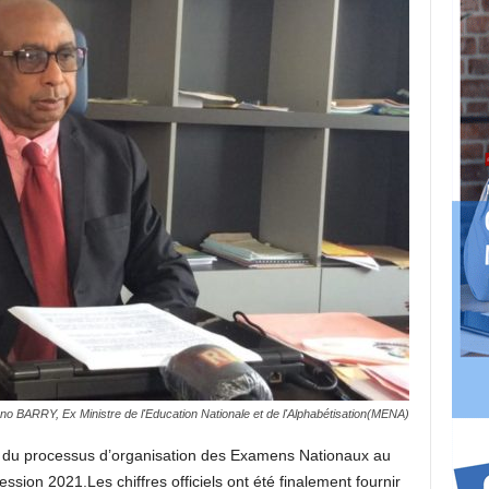
o BARRY, Ex Ministre de l'Education Nationale et de l'Alphabétisation(MENA)
ur du processus d’organisation des Examens Nationaux au
sion 2021.Les chiffres officiels ont été finalement fournir