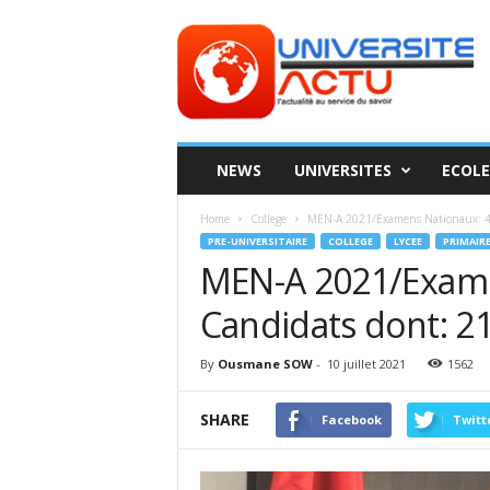
Universite
ACTU
NEWS
UNIVERSITES
ECOLE
Home
College
MEN-A 2021/Examens Nationaux: 496
PRE-UNIVERSITAIRE
COLLEGE
LYCEE
PRIMAIR
MEN-A 2021/Exame
Candidats dont: 21
By
Ousmane SOW
-
10 juillet 2021
1562
SHARE
Facebook
Twitt