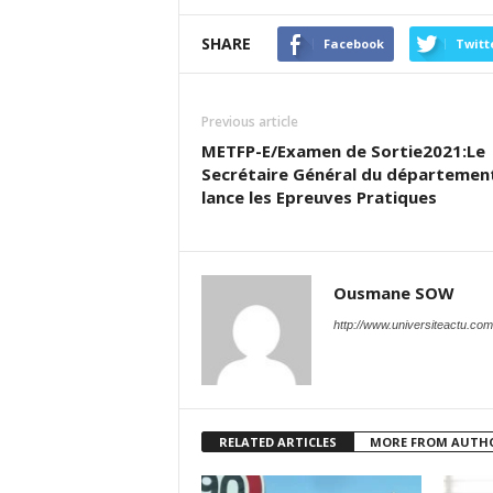
SHARE
Facebook
Twitt
Previous article
METFP-E/Examen de Sortie2021:Le
Secrétaire Général du départemen
lance les Epreuves Pratiques
Ousmane SOW
http://www.universiteactu.com
RELATED ARTICLES
MORE FROM AUTH