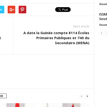
Ousm
er
ISSM
Sout
Ousm
Next article
A date la Guinée compte 8114 Écoles
t
Primaires Publiques et 740 du
Secondaire (MENA)
OR