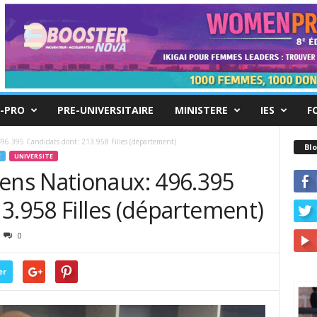
-PRO
PRE-UNIVERSITAIRE
MINISTERE
IES
F
.395 Candidats dont: 213.958 Filles (département)
Blo
E
UNIVERSITE
ns Nationaux: 496.395
3.958 Filles (département)
0
er