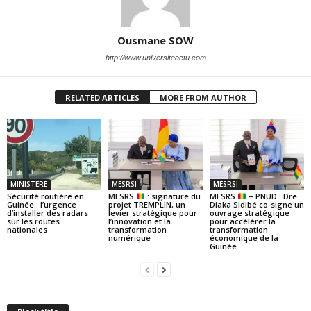
Ousmane SOW
http://www.universiteactu.com
RELATED ARTICLES
MORE FROM AUTHOR
MINISTERE
MESRSI
MESRSI
Sécurité routière en
MESRS
: signature du
MESRS
– PNUD : Dre
Guinée : l’urgence
projet TREMPLIN, un
Diaka Sidibé co-signe un
d’installer des radars
levier stratégique pour
ouvrage stratégique
sur les routes
l’innovation et la
pour accélérer la
nationales
transformation
transformation
numérique
économique de la
Guinée