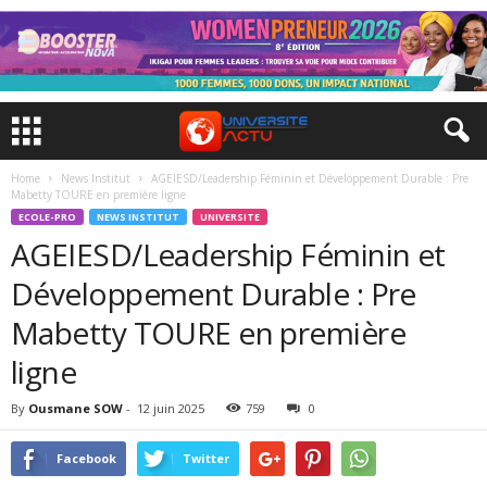
Home
News Institut
AGEIESD/Leadership Féminin et Développement Durable : Pre
Mabetty TOURE en première ligne
ECOLE-PRO
NEWS INSTITUT
UNIVERSITE
AGEIESD/Leadership Féminin et
Développement Durable : Pre
Mabetty TOURE en première
ligne
By
Ousmane SOW
-
12 juin 2025
759
0
Facebook
Twitter