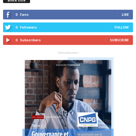
Block title
0
Fans
LIKE
0
Followers
FOLLOW
0
Subscribers
SUBSCRIBE
- Advertisement -