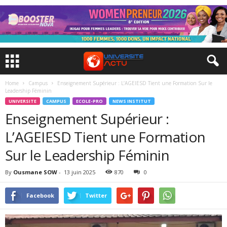
Home
Campus
Enseignement Supérieur : L’AGEIESD Tient une Formation Sur le
Leadership Féminin
UNIVERSITE
CAMPUS
ECOLE-PRO
NEWS INSTITUT
Enseignement Supérieur :
L’AGEIESD Tient une Formation
Sur le Leadership Féminin
By
Ousmane SOW
-
13 juin 2025
870
0
Facebook
Twitter