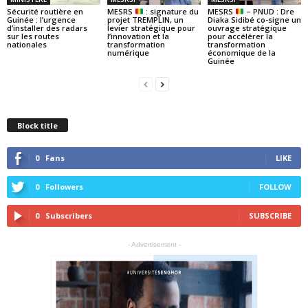
Sécurité routière en
MESRS
: signature du
MESRS
– PNUD : Dre
Guinée : l’urgence
projet TREMPLIN, un
Diaka Sidibé co-signe un
d’installer des radars
levier stratégique pour
ouvrage stratégique
sur les routes
l’innovation et la
pour accélérer la
nationales
transformation
transformation
numérique
économique de la
Guinée
Block title
0
Fans
LIKE
0
Followers
FOLLOW
0
Subscribers
SUBSCRIBE
- Advertisement -