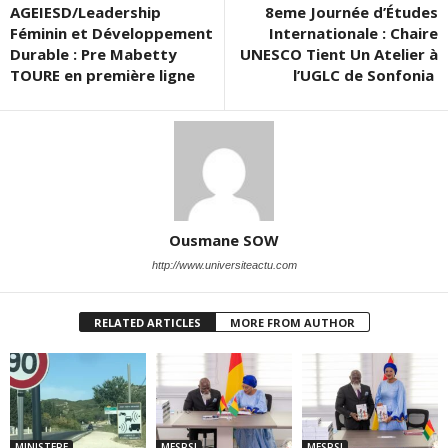
AGEIESD/Leadership
8eme Journée d’Études
Féminin et Développement
Internationale : Chaire
Durable : Pre Mabetty
UNESCO Tient Un Atelier à
TOURE en première ligne
l’UGLC de Sonfonia
Ousmane SOW
http://www.universiteactu.com
RELATED ARTICLES
MORE FROM AUTHOR
MINISTERE
MESRSI
MESRSI