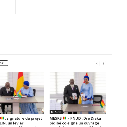
OR
MESRSI
S
: signature du projet
MESRS
– PNUD : Dre Diaka
IN, un levier
Sidibé co-signe un ouvrage