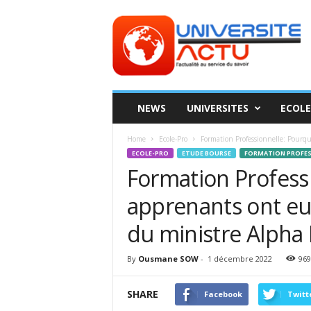
Universite
ACTU
NEWS
UNIVERSITES
ECOLE
Home
Ecole-Pro
Formation Professionnelle: Pourquo
ECOLE-PRO
ETUDE BOURSE
FORMATION PROFES
Formation Professi
apprenants ont eu
du ministre Alpha
By
Ousmane SOW
-
1 décembre 2022
969
SHARE
Facebook
Twitt