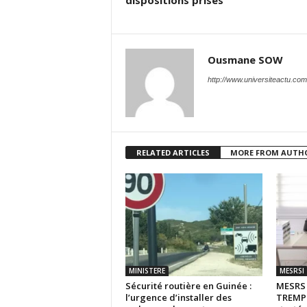
dispositions prises
Ousmane SOW
http://www.universiteactu.com
RELATED ARTICLES
MORE FROM AUTH
MINISTERE
MESRSI
Sécurité routière en Guinée :
MESR
l’urgence d’installer des
TREMPL