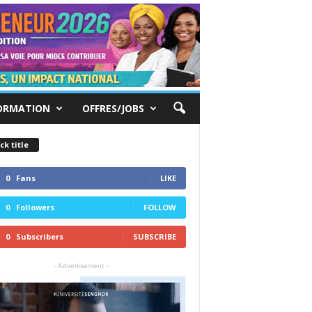
ORMATION
OFFRES/JOBS
ck title
0
Fans
LIKE
0
Followers
FOLLOW
0
Subscribers
SUBSCRIBE
- Advertisement -