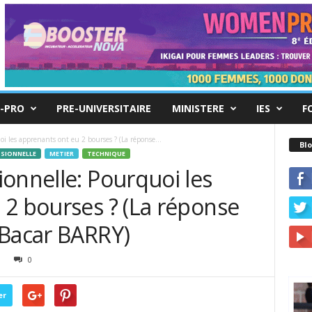
-PRO
PRE-UNIVERSITAIRE
MINISTERE
IES
F
i les apprenants ont eu 2 bourses ? (La réponse...
Blo
SIONNELLE
METIER
TECHNIQUE
onnelle: Pourquoi les
 2 bourses ? (La réponse
 Bacar BARRY)
0
er