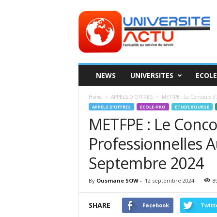
Universite
ACTU
NEWS
UNIVERSITES
ECOLE
Home
APPELS D'OFFRES
METFPE : Le Concours d’A
APPELS D'OFFRES
ECOLE-PRO
ETUDE BOURSE
METFPE : Le Conco
Professionnelles A
Septembre 2024
By
Ousmane SOW
-
12 septembre 2024
8
SHARE
Facebook
Twitt