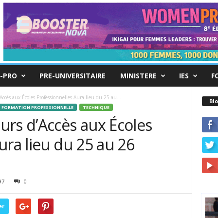
-PRO
PRE-UNIVERSITAIRE
MINISTERE
IES
F
ccès aux Écoles Professionnelles Aura lieu du 25 au...
Blo
FORMATION PROFESSIONNELLE
TECHNIQUE
urs d’Accès aux Écoles
ura lieu du 25 au 26
97
0
er