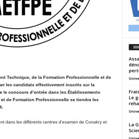
ED
Assa
déno
pert
ent Technique, de la Formation Professionnelle et de
Unive
rmer les candidats effectivement inscrits sur la
Frai
e le concours d’entrée dans les Établissements
Le g
t de Formation Professionnelle se tiendra les
reha
4.
Unive
t dans les différents centres d’examen de Conakry et
La G
Scie
Unive