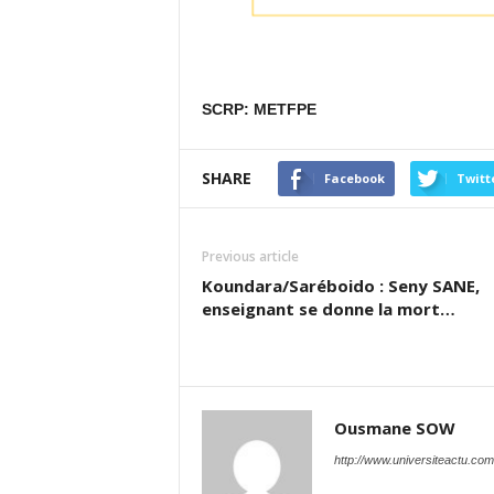
SCRP: METFPE
SHARE
Facebook
Twitt
Previous article
Koundara/Saréboido : Seny SANE,
enseignant se donne la mort…
Ousmane SOW
http://www.universiteactu.com