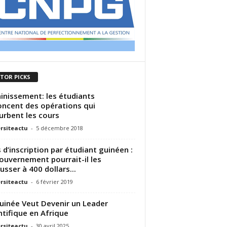
ITOR PICKS
inissement: les étudiants
ncent des opérations qui
urbent les cours
rsiteactu
-
5 décembre 2018
s d’inscription par étudiant guinéen :
ouvernement pourrait-il les
usser à 400 dollars...
rsiteactu
-
6 février 2019
uinée Veut Devenir un Leader
ntifique en Afrique
rsiteactu
-
30 avril 2025