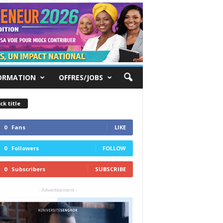
ORMATION
OFFRES/JOBS
ck title
0
Fans
LIKE
0
Followers
FOLLOW
0
Subscribers
SUBSCRIBE
- Advertisement -