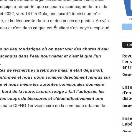
équipe a remporté, que ce jeune accompagné de trois de
t 2022, vers 14 h à Gulo, une localité touristique très
re, et la découverte du lieu et des prises de photos. Arrivés
eau et c’est dans ça que cet Étudiant s’est noyé a expliqué
ED
ulo un lieu touristique où on peut voir des chutes d’eau.
Revu
escendus dans l’eau pour nager et c’est là que l’un
l’en
.
entr
 de recherche l’a retrouvé mais, il était déjà mort.
Ousm
informés et nous nous sommes directement rendus sur
ouge et nous même les autorités communales somment
Ense
bord de la route, la croix rouge a fait l’autopsie, les
d’en
disp
s des coups de blessures et c’était effectivement une
usmane DIENG 1er vice maire de la commune urbaine de
Ousm
Ense
Labé
Ousm