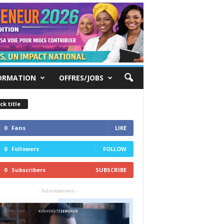
ORMATION
OFFRES/JOBS
ck title
0
Fans
LIKE
0
Followers
FOLLOW
0
Subscribers
SUBSCRIBE
- Advertisement -