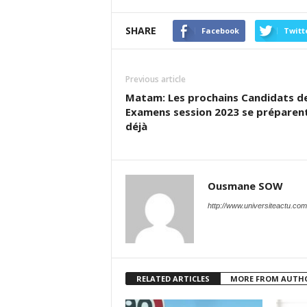
SHARE
Facebook
Twitt
Previous article
Matam: Les prochains Candidats d
Examens session 2023 se préparen
déjà
Ousmane SOW
http://www.universiteactu.com
RELATED ARTICLES
MORE FROM AUTH