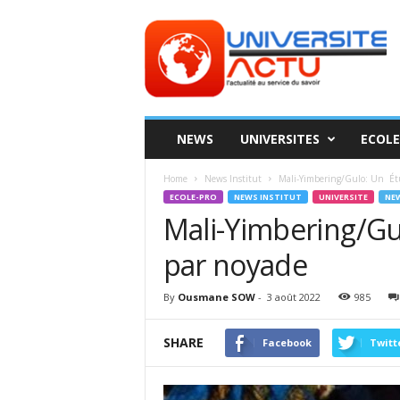
Universite
ACTU
NEWS
UNIVERSITES
ECOLE
Home
News Institut
Mali-Yimbering/Gulo: Un Ét
ECOLE-PRO
NEWS INSTITUT
UNIVERSITE
NEW
Mali-Yimbering/Gu
par noyade
By
Ousmane SOW
-
3 août 2022
985
SHARE
Facebook
Twitt