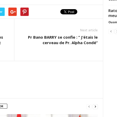
Rato
er
meur
Ousm
Next article
es
Pr Bano BARRY se confie : ‘’ J’étais le
t
cerveau de Pr. Alpha Condé’’
OR