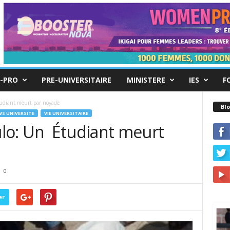
-PRO
PRE-UNIVERSITAIRE
MINISTERE
IES
F
udiant meurt par noyade
Blo
S UNIVERSITE
VIE UNIVERSITAIRE
lo: Un Étudiant meurt
0
er