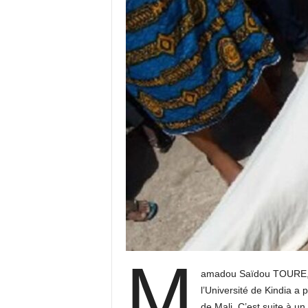
M
amadou Saïdou TOURE, â
l’Université de Kindia 
de Mali. C’est suite à un