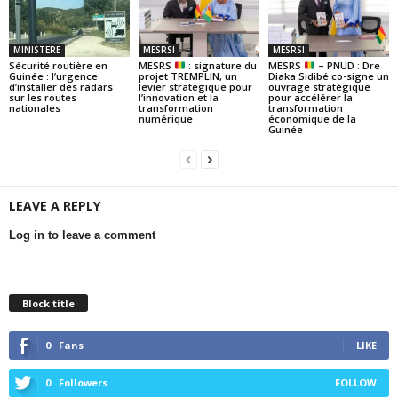
MINISTERE
MESRSI
MESRSI
Sécurité routière en
MESRS
: signature du
MESRS
– PNUD : Dre
Guinée : l’urgence
projet TREMPLIN, un
Diaka Sidibé co-signe un
d’installer des radars
levier stratégique pour
ouvrage stratégique
sur les routes
l’innovation et la
pour accélérer la
nationales
transformation
transformation
numérique
économique de la
Guinée
LEAVE A REPLY
Log in to leave a comment
Block title
0
Fans
LIKE
0
Followers
FOLLOW