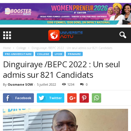
Home
College
Dinguiraye /BEPC 2022 : Un seul admis sur 821 Candidats
PRE-UNIVERSITAIRE
COLLEGE
LYCEE
PRIMAIRE
Dinguiraye /BEPC 2022 : Un seul
admis sur 821 Candidats
By
Ousmane SOW
-
5 juillet 2022
1234
0
Facebook
Twitter