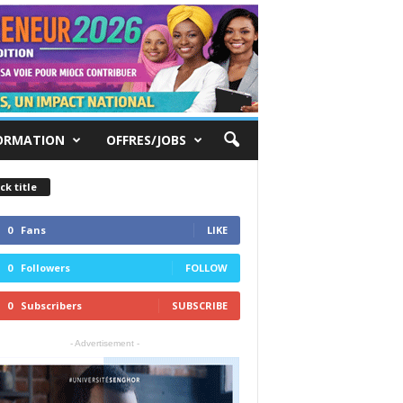
ORMATION
OFFRES/JOBS
ck title
0
Fans
LIKE
0
Followers
FOLLOW
0
Subscribers
SUBSCRIBE
- Advertisement -