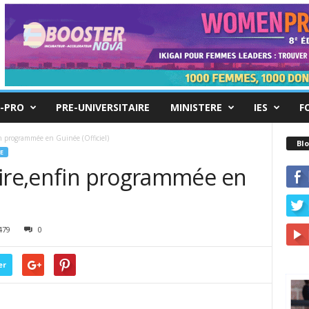
-PRO
PRE-UNIVERSITAIRE
MINISTERE
IES
F
n programmée en Guinée (Officiel)
Blo
E
aire,enfin programmée en
479
0
er