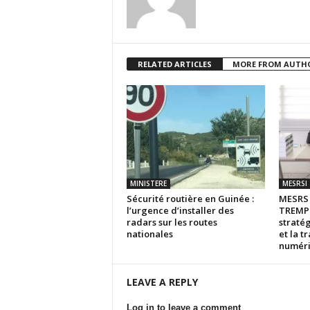
RELATED ARTICLES
MORE FROM AUTH
MINISTERE
MESRSI
Sécurité routière en Guinée :
MESR
l’urgence d’installer des
TREMPL
radars sur les routes
stratég
nationales
et la t
numér
LEAVE A REPLY
Log in to leave a comment