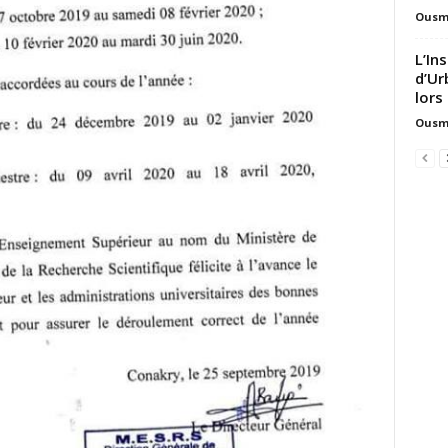
Ousm
L’In
d’Ur
lors
Ousm