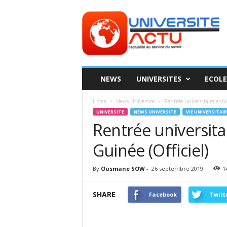
Universite
ACTU
NEWS
UNIVERSITES
ECOLE
Home
News Universite
Rentrée universitaire,enfi
UNIVERSITE
NEWS UNIVERSITE
VIE UNIVERSITAIR
Rentrée universit
Guinée (Officiel)
By
Ousmane SOW
-
26 septembre 2019
1
SHARE
Facebook
Twitt