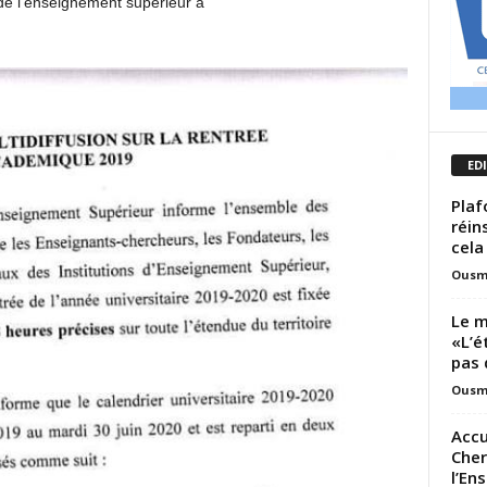
de l’enseignement supérieur à
ED
Plaf
réin
cela
Ousm
Le m
«L’é
pas 
Ousm
Accu
Cher
l’En