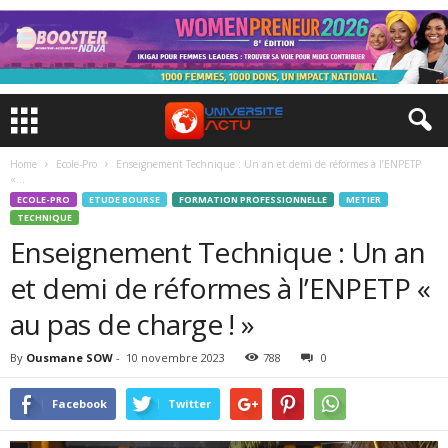
Home
Ecole-Pro
Enseignement Technique : Un an et demi de réformes à l’ENPETP
«...
ECOLE-PRO
ETUDE BOURSE
FORMATION PROFESSIONNELLE
METIER
TECHNIQUE
Enseignement Technique : Un an
et demi de réformes à l’ENPETP «
au pas de charge ! »
By
Ousmane SOW
-
10 novembre 2023
788
0
Facebook
Twitter