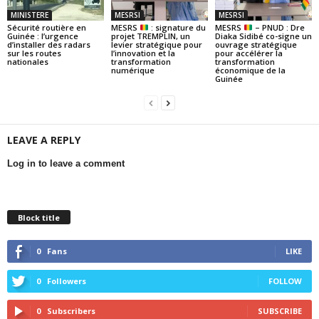
MINISTERE
MESRSI
MESRSI
Sécurité routière en
MESRS
: signature du
MESRS
– PNUD : Dre
Guinée : l’urgence
projet TREMPLIN, un
Diaka Sidibé co-signe un
d’installer des radars
levier stratégique pour
ouvrage stratégique
sur les routes
l’innovation et la
pour accélérer la
nationales
transformation
transformation
numérique
économique de la
Guinée
LEAVE A REPLY
Log in to leave a comment
Block title
0
Fans
LIKE
0
Followers
FOLLOW
0
Subscribers
SUBSCRIBE