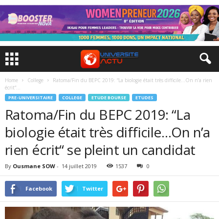
Home
College
Ratoma/Fin du BEPC 2019: “La biologie était très difficile…On n’a rien
écrit“...
PRE-UNIVERSITAIRE
COLLEGE
ETUDE BOURSE
ETUDES
Ratoma/Fin du BEPC 2019: “La
biologie était très difficile…On n’a
rien écrit“ se pleint un candidat
By
Ousmane SOW
-
14 juillet 2019
1537
0
Facebook
Twitter