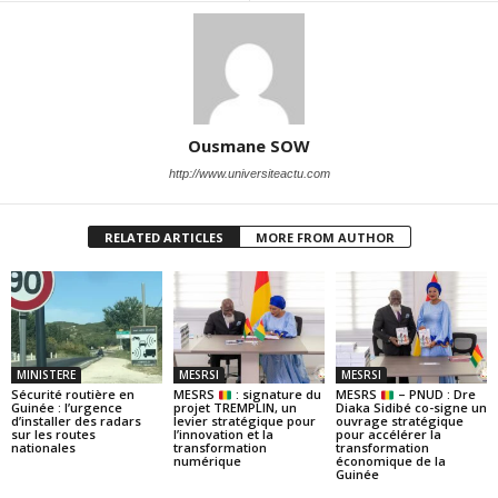
Ousmane SOW
http://www.universiteactu.com
RELATED ARTICLES
MORE FROM AUTHOR
MINISTERE
MESRSI
MESRSI
Sécurité routière en
MESRS
: signature du
MESRS
– PNUD : Dre
Guinée : l’urgence
projet TREMPLIN, un
Diaka Sidibé co-signe un
d’installer des radars
levier stratégique pour
ouvrage stratégique
sur les routes
l’innovation et la
pour accélérer la
nationales
transformation
transformation
numérique
économique de la
Guinée