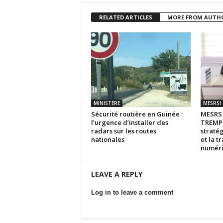
RELATED ARTICLES
MORE FROM AUTH
MINISTERE
MESRSI
Sécurité routière en Guinée :
MESR
l’urgence d’installer des
TREMPL
radars sur les routes
stratég
nationales
et la t
numér
LEAVE A REPLY
Log in to leave a comment