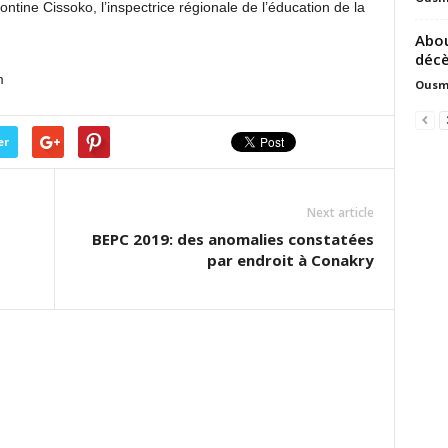
ontine Cissoko, l’inspectrice régionale de l’éducation de la
Abou
déc
m
Ousm
er
Next article
BEPC 2019: des anomalies constatées
par endroit à Conakry