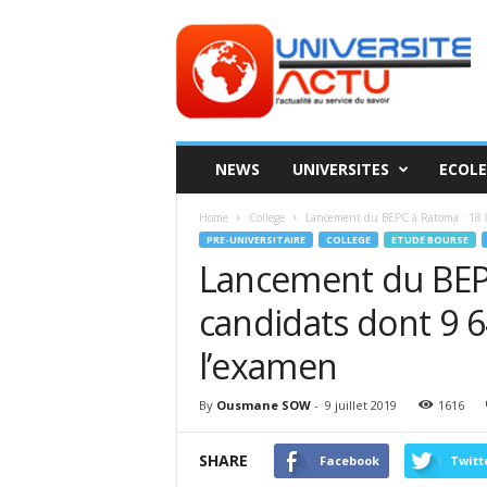
Universite
ACTU
NEWS
UNIVERSITES
ECOLE
Home
College
Lancement du BEPC à Ratoma : 18 8
PRE-UNIVERSITAIRE
COLLEGE
ETUDE BOURSE
Lancement du BEPC
candidats dont 9 6
l’examen
By
Ousmane SOW
-
9 juillet 2019
1616
SHARE
Facebook
Twitt