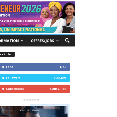
ORMATION
OFFRES/JOBS
ck title
0
Fans
LIKE
0
Followers
FOLLOW
0
Subscribers
SUBSCRIBE
- Advertisement -