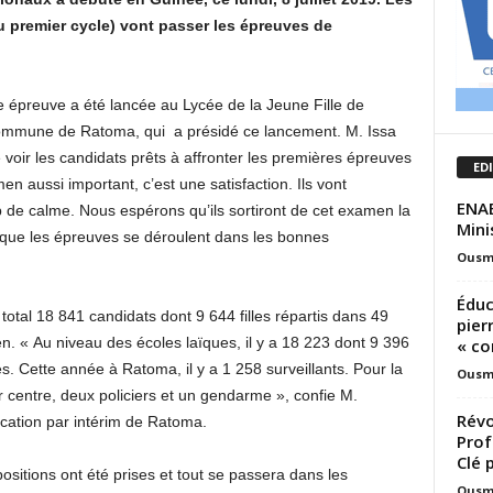
 premier cycle) vont passer les épreuves de
épreuve a été lancée au Lycée de la Jeune Fille de
 commune de Ratoma, qui a présidé ce lancement. M. Issa
voir les candidats prêts à affronter les premières épreuves
ED
n aussi important, c’est une satisfaction. Ils vont
ENAE
e calme. Nous espérons qu’ils sortiront de cet examen la
Mini
r que les épreuves se déroulent dans les bonnes
Ousm
Éduc
tal 18 841 candidats dont 9 644 filles répartis dans 49
pier
. « Au niveau des écoles laïques, il y a 18 223 dont 9 396
« co
les. Cette année à Ratoma, il y a 1 258 surveillants. Pour la
Ousm
ar centre, deux policiers et un gendarme », confie M.
Révo
cation par intérim de Ratoma.
Prof
Clé 
sitions ont été prises et tout se passera dans les
Ousm