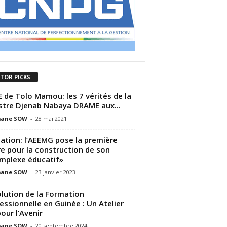
ITOR PICKS
 de Tolo Mamou: les 7 vérités de la
stre Djenab Nabaya DRAME aux...
ane SOW
-
28 mai 2021
ation: l’AEEMG pose la première
re pour la construction de son
mplexe éducatif»
ane SOW
-
23 janvier 2023
lution de la Formation
essionnelle en Guinée : Un Atelier
pour l’Avenir
ane SOW
-
20 septembre 2024