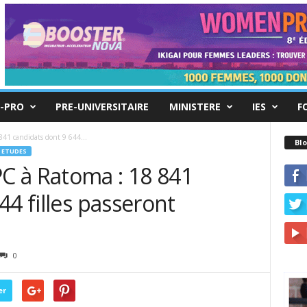
-PRO
PRE-UNIVERSITAIRE
MINISTERE
IES
F
41 candidats dont 9 644...
Blo
ETUDES
 à Ratoma : 18 841
44 filles passeront
0
er