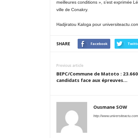
meilleures conditions », s’est exprimée Lé
ville de Conakry.
Hadjiratou Kaloga pour universiteactu.co
SHARE
Facebook
Twitt
Previous article
BEPC/Commune de Matoto : 23.660
candidats face aux épreuves…
Ousmane SOW
http://www.universiteactu.com