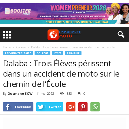
Home
College
Dalaba : Trois Élèves périssent dans un accident de moto sur le...
PRE-UNIVERSITAIRE
COLLEGE
LYCEE
PRIMAIRE
Dalaba : Trois Élèves périssent
dans un accident de moto sur le
chemin de l’École
By
Ousmane SOW
-
11 mai 2022
1383
0
Facebook
Twitter