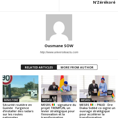
N’Zérékoré
Ousmane SOW
http://www.universiteactu.com
RELATED ARTICLES
MORE FROM AUTHOR
MINISTERE
MESRSI
MESRSI
Sécurité routière en
MESRS
: signature du
MESRS
– PNUD : Dre
Guinée : l’urgence
projet TREMPLIN, un
Diaka Sidibé co-signe un
d’installer des radars
levier stratégique pour
ouvrage stratégique
sur les routes
l’innovation et la
pour accélérer la
nationales
transformation
transformation