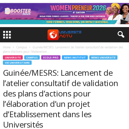
Home
Campus
Guinée/MESRS: Lancement de l’atelier consultatif de validation des
plans d’actions pour l’élaboration...
UNIVERSITE
CAMPUS
ECOLE-PRO
NEWS INSTITUT
NEWS UNIVERSITE
VIE UNIVERSITAIRE
Guinée/MESRS: Lancement de
l’atelier consultatif de validation
des plans d’actions pour
l’élaboration d’un projet
d’Etablissement dans les
Universités