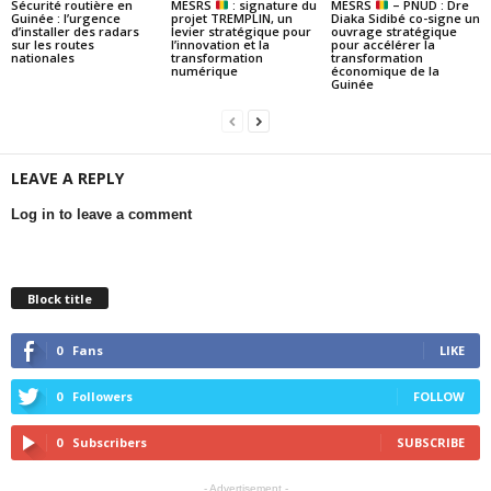
Sécurité routière en
MESRS
: signature du
MESRS
– PNUD : Dre
Guinée : l’urgence
projet TREMPLIN, un
Diaka Sidibé co-signe un
d’installer des radars
levier stratégique pour
ouvrage stratégique
sur les routes
l’innovation et la
pour accélérer la
nationales
transformation
transformation
numérique
économique de la
Guinée
LEAVE A REPLY
Log in to leave a comment
Block title
0
Fans
LIKE
0
Followers
FOLLOW
0
Subscribers
SUBSCRIBE
- Advertisement -