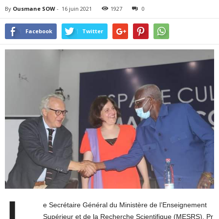
By
Ousmane SOW
-
16 juin 2021
1927
0
Facebook
Twitter
e Secrétaire Général du Ministère de l’Enseignement
Supérieur et de la Recherche Scientifique (MESRS), Pr