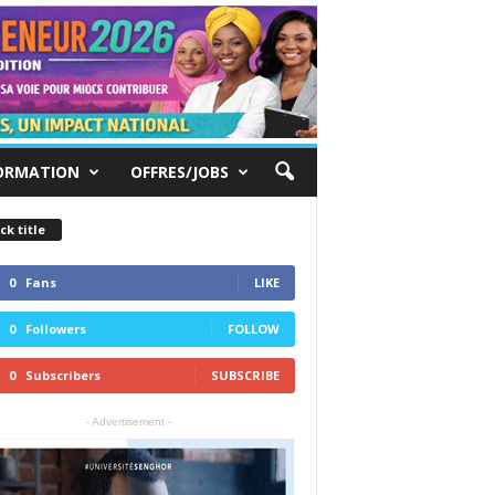
ORMATION
OFFRES/JOBS
ck title
0
Fans
LIKE
0
Followers
FOLLOW
0
Subscribers
SUBSCRIBE
- Advertisement -