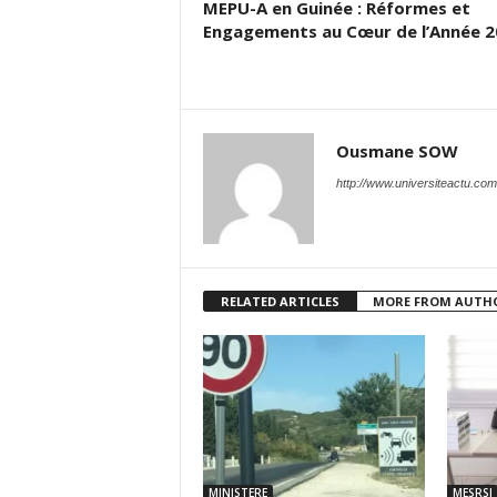
MEPU-A en Guinée : Réformes et
Engagements au Cœur de l’Année 2
Ousmane SOW
http://www.universiteactu.com
RELATED ARTICLES
MORE FROM AUTH
MINISTERE
MESRSI