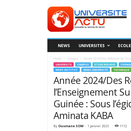
Universite
ACTU
NEWS
UNIVERSITES
ECOLE
Home
Campus
Année 2024/Des Réformes de l’Ens
UNIVERSITE
CAMPUS
ETUDE BOURSE
FORMA
NEWS INSTITUT
NEWS UNIVERSITE
TECHNIQUE
Année 2024/Des R
l’Enseignement Su
Guinée : Sous l’ég
Aminata KABA
By
Ousmane SOW
-
1 janvier 2025
1112