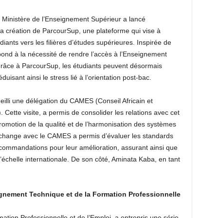
e Ministère de l’Enseignement Supérieur a lancé
la création de ParcourSup, une plateforme qui vise à
udiants vers les filières d’études supérieures. Inspirée de
épond à la nécessité de rendre l’accès à l’Enseignement
 Grâce à ParcourSup, les étudiants peuvent désormais
duisant ainsi le stress lié à l’orientation post-bac.
illi une délégation du CAMES (Conseil Africain et
Cette visite, a permis de consolider les relations avec cet
romotion de la qualité et de l’harmonisation des systèmes
échange avec le CAMES a permis d’évaluer les standards
commandations pour leur amélioration, assurant ainsi que
’échelle internationale. De son côté, Aminata Kaba, en tant
gnement Technique et de la Formation Professionnelle
tion Professionnelle et de l’Emploi, a entrepris une série