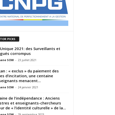
ITOR PICKS
Unique 2021: des Surveillants et
égués corrompus
ane SOW
-
23 juillet 2021
an : « exclus » du paiement des
es d’incitation, une centaine
seignants menacent...
ane SOW
-
24 janvier 2021
ine de l’indépendance : Anciens
stres et enseignants-chercheurs
r de « l’identité culturelle » de la...
ane SOW
-
29 septembre 2023