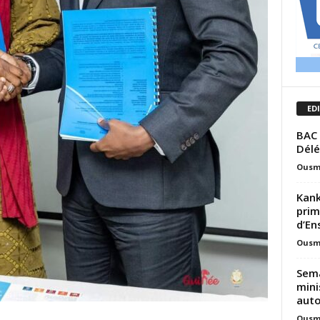
ED
BAC 
Dél
Ousm
Kank
prim
d’En
Ousm
Sema
mini
autou
Ousm