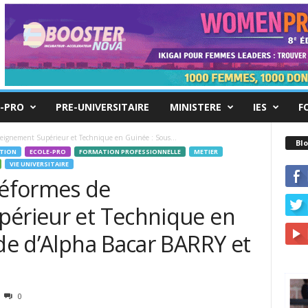
-PRO
PRE-UNIVERSITAIRE
MINISTERE
IES
F
eignement Supérieur et Technique en Guinée : Sous...
Blo
TION
ECOLE-PRO
FORMATION PROFESSIONNELLE
METIER
VIE UNIVERSITAIRE
éformes de
périeur et Technique en
ide d’Alpha Bacar BARRY et
0