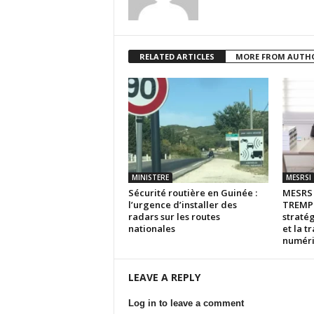
RELATED ARTICLES
MORE FROM AUTH
MINISTERE
MESRSI
Sécurité routière en Guinée :
MESR
l’urgence d’installer des
TREMPL
radars sur les routes
stratég
nationales
et la t
numér
LEAVE A REPLY
Log in to leave a comment