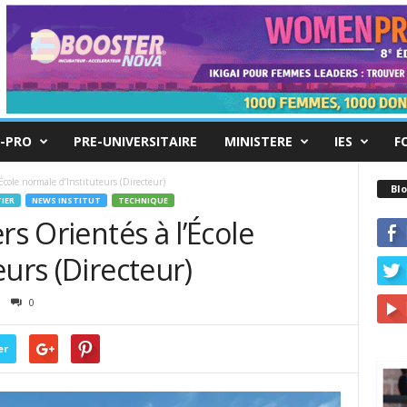
-PRO
PRE-UNIVERSITAIRE
MINISTERE
IES
F
École normale d’Instituteurs (Directeur)
Blo
IER
NEWS INSTITUT
TECHNIQUE
rs Orientés à l’École
eurs (Directeur)
0
er