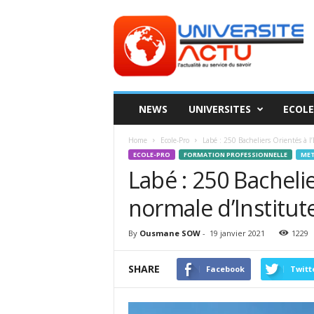
Universite
ACTU
NEWS
UNIVERSITES
ECOLE
Home
Ecole-Pro
Labé : 250 Bacheliers Orientés à l’
ECOLE-PRO
FORMATION PROFESSIONNELLE
MET
Labé : 250 Bachelie
normale d’Institut
By
Ousmane SOW
-
19 janvier 2021
1229
SHARE
Facebook
Twitt