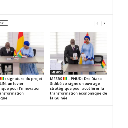
OR
MESRSI
S
: signature du projet
MESRS
– PNUD : Dre Diaka
IN, un levier
Sidibé co-signe un ouvrage
ique pour l’innovation
stratégique pour accélérer la
ransformation
transformation économique de
ique
la Guinée