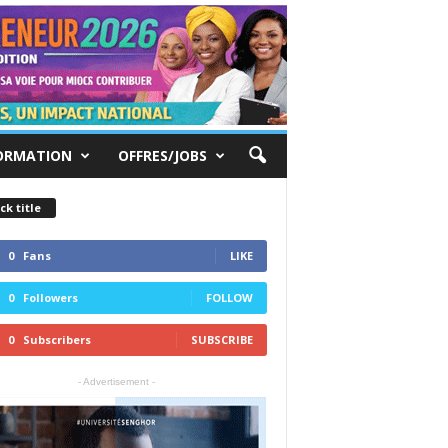
ORMATION
OFFRES/JOBS
ck title
0
Fans
LIKE
0
Followers
FOLLOW
0
Subscribers
SUBSCRIBE
- Advertisement -