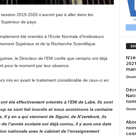
a session 2019-2020 n’auront pas à aller dans les
t Supérieur de pays.
simplement été orientés à l’Ecole Normale d’Instituteurs
gnement Supérieur et de la Recherche Scientifique.
ED
N’zé
nee, le Directeur de l’ENI confie que certains ont déjà
2021
llent pour le moment par leur absence.
man
Ousm
eurs mis en avant le traitement considérable de ceux-ci en
Décr
Nati
nom
 ont été effectivement orientés à l’ENI de Labé. Ils sont
Ousm
up se sont fait inscrits et nous avoisinons la centaine
. Il y en a qui viennent de Siguiri, de N’zerekoré, ils
Abou
e l’année scolaire est déjà connu, il y aura une date
noir
tion nationale avec le cabinet de l’enseignement
coor