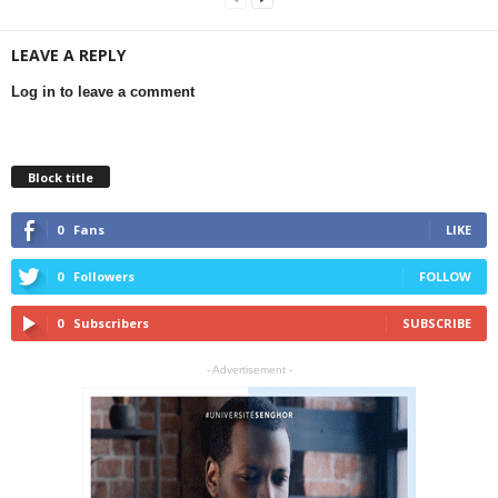
LEAVE A REPLY
Log in to leave a comment
Block title
0
Fans
LIKE
0
Followers
FOLLOW
0
Subscribers
SUBSCRIBE
- Advertisement -