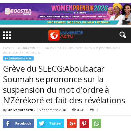
Home
Pre-Universitaire
Grève du SLECG:Aboubacar Soumah se prononce sur la
suspension du mot d’ordre...
PRE-UNIVERSITAIRE
Grève du SLECG:Aboubacar
Soumah se prononce sur la
suspension du mot d’ordre à
N’Zérékoré et fait des révélations
By
Universiteactu
-
15 décembre 2018
4028
0
Facebook
Twitter