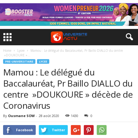
Home
Lycee
Mamou : Le délégué du Baccalauréat, Pr Baillo DIALLO du centre
»DOUKOURE »...
PRE-UNIVERSITAIRE
LYCEE
Mamou : Le délégué du
Baccalauréat, Pr Baillo DIALLO du
centre »DOUKOURE » décède de
Coronavirus
By
Ousmane SOW
-
28 août 2020
1430
0
Facebook
Twitter