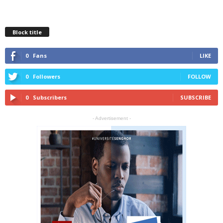
Block title
0
Fans
LIKE
0
Followers
FOLLOW
0
Subscribers
SUBSCRIBE
- Advertisement -