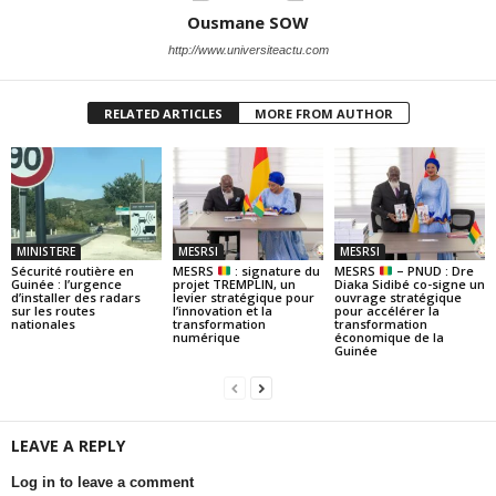
Ousmane SOW
http://www.universiteactu.com
RELATED ARTICLES
MORE FROM AUTHOR
MINISTERE
MESRSI
MESRSI
Sécurité routière en
MESRS
: signature du
MESRS
– PNUD : Dre
Guinée : l’urgence
projet TREMPLIN, un
Diaka Sidibé co-signe un
d’installer des radars
levier stratégique pour
ouvrage stratégique
sur les routes
l’innovation et la
pour accélérer la
nationales
transformation
transformation
numérique
économique de la
Guinée
LEAVE A REPLY
Log in to leave a comment