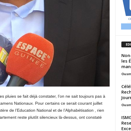
ED
Non-
les 
mani
Ousm
Célé
Rech
s pluies se fait déjà constater, l’on ne sait toujours pas à
Jour
mens Nationaux. Pour certains ce serait courant juillet
Ousm
ère de l’Education National et de l’Alphabétisation , rien
ISMG
partement reste plutôt silencieux là-dessus, ont constaté
Rese
Exce