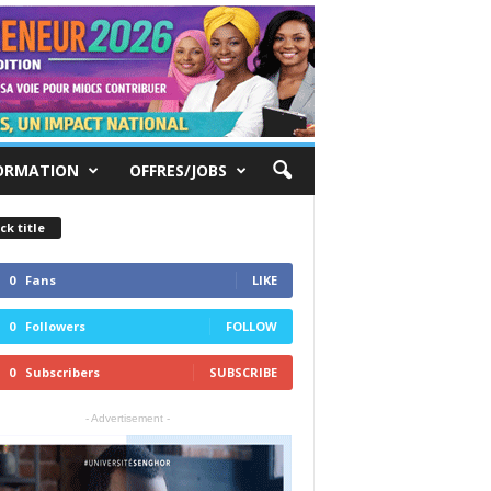
ORMATION
OFFRES/JOBS
ck title
0
Fans
LIKE
0
Followers
FOLLOW
0
Subscribers
SUBSCRIBE
- Advertisement -