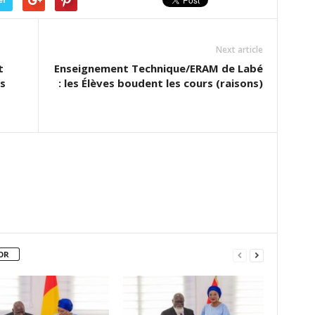
Next article
t
Enseignement Technique/ERAM de Labé
s
: les Élèves boudent les cours (raisons)
OR