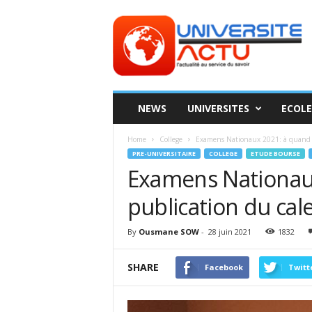
Universite
ACTU
NEWS
UNIVERSITES
ECOLE
Home
College
Examens Nationaux 2021: à quand la
PRE-UNIVERSITAIRE
COLLEGE
ETUDE BOURSE
Examens Nationaux
publication du cal
By
Ousmane SOW
-
28 juin 2021
1832
SHARE
Facebook
Twitt