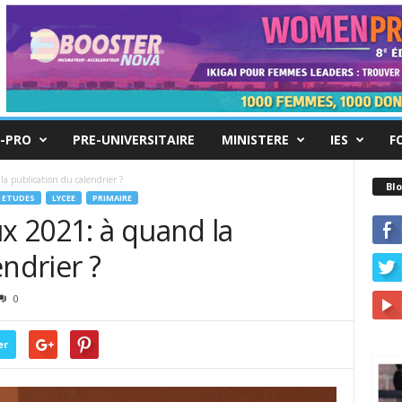
-PRO
PRE-UNIVERSITAIRE
MINISTERE
IES
F
 publication du calendrier ?
Blo
ETUDES
LYCEE
PRIMAIRE
 2021: à quand la
endrier ?
0
er