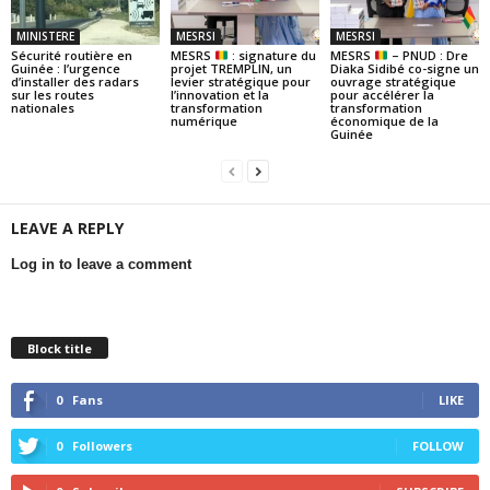
MINISTERE
MESRSI
MESRSI
Sécurité routière en
MESRS
: signature du
MESRS
– PNUD : Dre
Guinée : l’urgence
projet TREMPLIN, un
Diaka Sidibé co-signe un
d’installer des radars
levier stratégique pour
ouvrage stratégique
sur les routes
l’innovation et la
pour accélérer la
nationales
transformation
transformation
numérique
économique de la
Guinée
LEAVE A REPLY
Log in to leave a comment
Block title
0
Fans
LIKE
0
Followers
FOLLOW