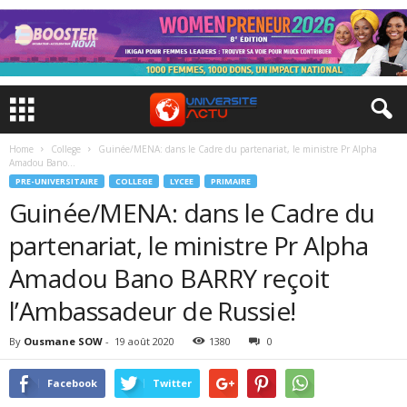
Home
College
Guinée/MENA: dans le Cadre du partenariat, le ministre Pr Alpha
Amadou Bano...
PRE-UNIVERSITAIRE
COLLEGE
LYCEE
PRIMAIRE
Guinée/MENA: dans le Cadre du
partenariat, le ministre Pr Alpha
Amadou Bano BARRY reçoit
l’Ambassadeur de Russie!
By
Ousmane SOW
-
19 août 2020
1380
0
Facebook
Twitter